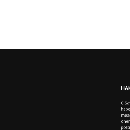
HA
C Sa
haber
masa
önem
polit