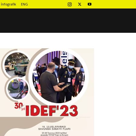
İnfografik
ENG