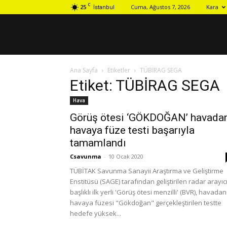
C
25
Cuma, Ağustos 7, 2026
Kara
İstanbul
Ana Sayfa
Etiketler
TÜBİRAG SEGA
Etiket: TÜBİRAG SEGA
Hava
Görüş ötesi ‘GÖKDOĞAN’ havada
havaya füze testi başarıyla
tamamlandı
Csavunma
-
10 Ocak 2020
TÜBİTAK Savunma Sanayii Araştırma ve Geliştirme
Enstitüsü (SAGE) tarafından geliştirilen radar arayıc
başlıklı ilk yerli 'Görüş ötesi menzilli' (BVR), havadan
havaya füzesi "Gökdoğan" gerçekleştirilen testte
hedefe yüksek...