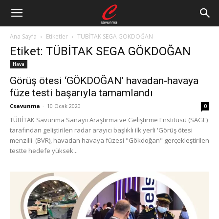
Ana Sayfa
Etiketler
TÜBİTAK SEGA GÖKDOĞAN
Etiket: TÜBİTAK SEGA GÖKDOĞAN
Hava
Görüş ötesi ‘GÖKDOĞAN’ havadan-havaya
füze testi başarıyla tamamlandı
Csavunma
-
10 Ocak 2020
0
TÜBİTAK Savunma Sanayii Araştırma ve Geliştirme Enstitüsü (SAGE)
tarafından geliştirilen radar arayıcı başlıklı ilk yerli 'Görüş ötesi
menzilli' (BVR), havadan havaya füzesi "Gökdoğan" gerçekleştirilen
testte hedefe yüksek...