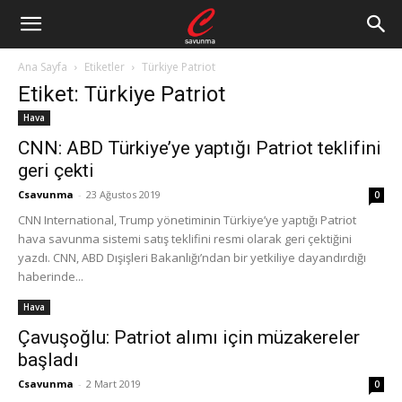
Ana Sayfa
Etiketler
Türkiye Patriot
Etiket: Türkiye Patriot
Hava
CNN: ABD Türkiye’ye yaptığı Patriot teklifini
geri çekti
Csavunma
-
23 Ağustos 2019
0
CNN International, Trump yönetiminin Türkiye’ye yaptığı Patriot
hava savunma sistemi satış teklifini resmi olarak geri çektiğini
yazdı. CNN, ABD Dışişleri Bakanlığı’ndan bir yetkiliye dayandırdığı
haberinde...
Hava
Çavuşoğlu: Patriot alımı için müzakereler
başladı
Csavunma
-
2 Mart 2019
0