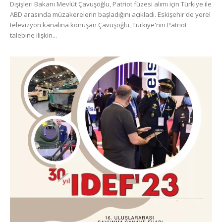
Dışişleri Bakanı Mevlüt Çavuşoğlu, Patriot füzesi alımı için Türkiye ile
ABD arasında müzakerelerin başladığını açıkladı. Eskişehir'de yerel
televizyon kanalına konuşan Çavuşoğlu, Türkiye'nin Patriot
talebine ilişkin...