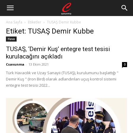
Ana Sayfa
Etiketler
TUSAŞ Demir Kubbe
Etiket: TUSAŞ Demir Kubbe
Hava
TUSAŞ, ‘Demir Kuş’ entegre test tesisi
kurulacağını açıkladı
Csavunma
-
13 Ekim 2021
0
Türk Havacılık ve Uzay Sanayii (TUSAŞ), kurulumunu başlattığı "
Demir Kuş " (Iron Bird) olarak adlandırılan uçuş kontrol sistemi
entegre test tesisi 2022...