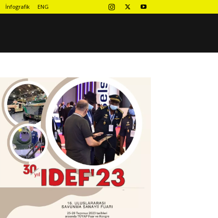
İnfografik
ENG