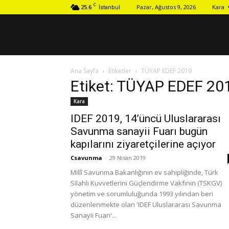
C
25.6
Pazar, Ağustos 9, 2026
Kara
İstanbul
Ana Sayfa
Etiketler
TÜYAP EDEF 2019
Etiket: TÜYAP EDEF 20
Kara
IDEF 2019, 14’üncü Uluslararası
Savunma sanayii Fuarı bugün
kapılarını ziyaretçilerine açıyor
Csavunma
-
29 Nisan 2019
Millî Savunma Bakanlığının ev sahipliğinde, Türk
Silahlı Kuvvetlerini Güçlendirme Vakfının (TSKGV)
yönetim ve sorumluluğunda 1993 yılından beri
düzenlenmekte olan 'IDEF Uluslararası Savunma
Sanayii Fuarı'...