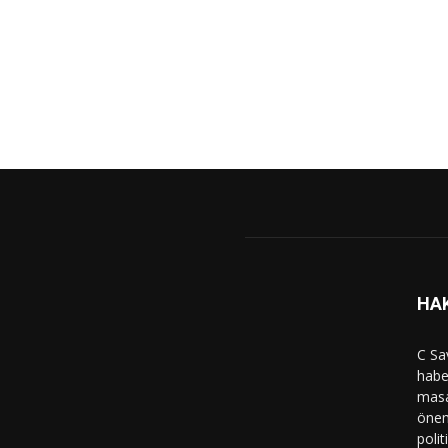
HA
C Sa
haber
masa
önem
polit