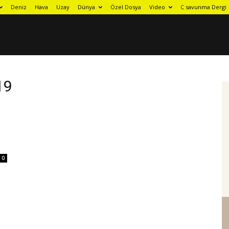
Deniz
Hava
Uzay
Dünya
Özel Dosya
Video
C savunma Dergi
19
0