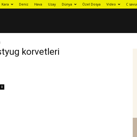
Kara
Deniz
Hava
Uzay
Dünya
Özel Dosya
Video
C savu
i
styug korvetleri
0