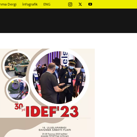
nma Dergi
İnfografik
ENG