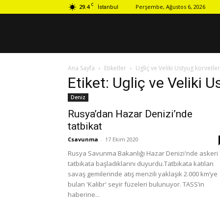
C
29.4
Perşembe, Ağustos 6, 2026
İstanbul
Ana Sayfa
Etiketler
Ugliç ve Veliki Ustyug korvetler
Etiket: Ugliç ve Veliki U
Deniz
Rusya’dan Hazar Denizi’nde
tatbikat
Csavunma
-
17 Ekim 2020
Rusya Savunma Bakanlığı Hazar Denizi'nde askeri
tatbikata başladıklarını duyurdu.Tatbikata katılan
savaş gemilerinde atış menzili yaklaşık 2.000 km’ye
bulan 'Kalibr' seyir füzeleri bulunuyor. TASS’ın
haberine...