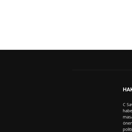
HA
C Sa
haber
masa
önem
polit