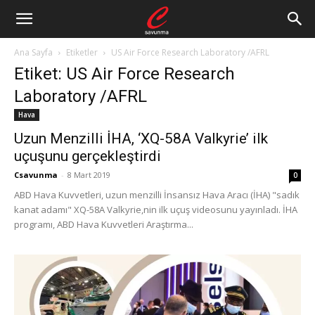
Ana Sayfa
Etiketler
US Air Force Research Laboratory /AFRL
Etiket: US Air Force Research
Laboratory /AFRL
Hava
Uzun Menzilli İHA, ‘XQ-58A Valkyrie’ ilk
uçuşunu gerçekleştirdi
Csavunma
-
8 Mart 2019
0
ABD Hava Kuvvetleri, uzun menzilli İnsansız Hava Aracı (İHA) "sadık
kanat adamı" XQ-58A Valkyrie,nin ilk uçuş videosunu yayınladı. İHA
programı, ABD Hava Kuvvetleri Araştırma...