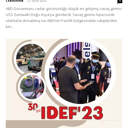
Csavunma
-
27 Eylül 2022
0
ABD Donanması, radar görünürlüğü düşük en gelişmiş savaş gemisi
USS Zumwalt’ı Doğu Asya’ya gönderdi. Savaş gemisi hipersonik
silahlarla donatılmış ise ABD’nin Pasifik bölgesindeki rakiplerden
biri...