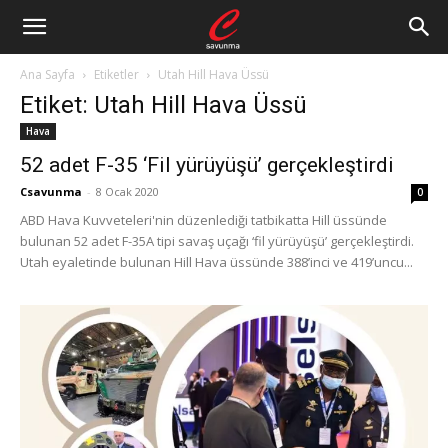
Ana Sayfa
Etiketler
Utah Hill Hava Üssü
Etiket: Utah Hill Hava Üssü
Hava
52 adet F-35 ‘Fil yürüyüşü’ gerçekleştirdi
Csavunma
-
8 Ocak 2020
0
ABD Hava Kuvveteleri'nin düzenlediği tatbikatta Hill üssünde
bulunan 52 adet F-35A tipi savaş uçağı ‘fil yürüyüşü’ gerçekleştirdi.
Utah eyaletinde bulunan Hill Hava üssünde 388’inci ve 419’uncu...