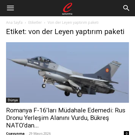
Ana Sayfa
Etiketler
Von der Leyen yaptırım paketi
Etiket: von der Leyen yaptırım paketi
Dünya
Romanya F-16’ları Müdahale Edemedi: Rus
Dronu Yerleşim Alanını Vurdu, Bükreş
NATO’dan...
Csavunma
-
29 Mayıs 2026
0