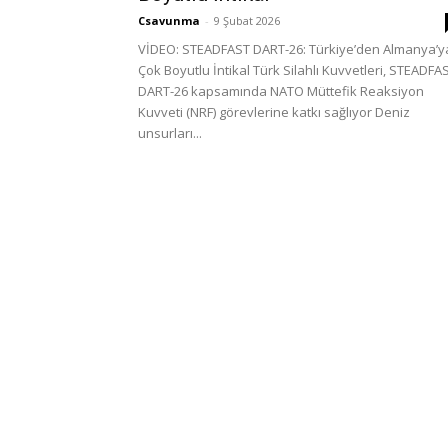
Csavunma
-
9 Şubat 2026
VİDEO: STEADFAST DART-26: Türkiye’den Almanya’y
Çok Boyutlu İntikal Türk Silahlı Kuvvetleri, STEADFA
DART-26 kapsamında NATO Müttefik Reaksiyon
Kuvveti (NRF) görevlerine katkı sağlıyor Deniz
unsurları...