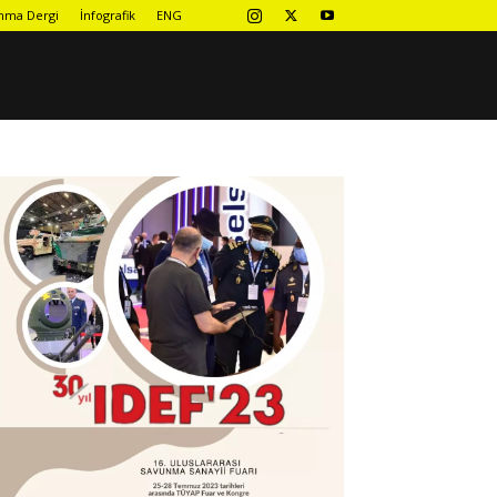
nma Dergi
İnfografik
ENG