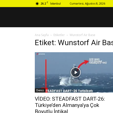
C
26.2
Cumartesi, Ağustos 8, 2026
İstanbul
Ana Sayfa
Etiketler
Wunstorf Air Base
Etiket: Wunstorf Air Ba
Deniz
VİDEO: STEADFAST DART-26:
Türkiye’den Almanya’ya Çok
Boyutlu İntikal