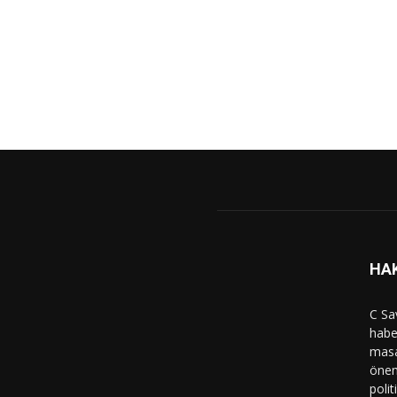
HA
C Sa
haber
masa
önem
polit