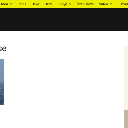
Kara
Deniz
Hava
Uzay
Dünya
Özel Dosya
Video
C savu
se