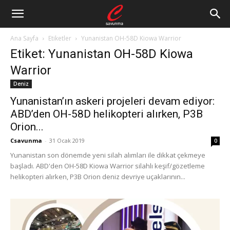
Ana Sayfa
Etiketler
Yunanistan OH-58D Kiowa Warrior
Etiket: Yunanistan OH-58D Kiowa
Warrior
Deniz
Yunanistan’ın askeri projeleri devam ediyor:
ABD’den OH-58D helikopteri alırken, P3B
Orion...
Csavunma
-
31 Ocak 2019
0
Yunanistan son dönemde yeni silah alımları ile dikkat çekmeye
başladı. ABD'den OH-58D Kiowa Warrior silahlı keşif/gözetleme
helikopteri alırken, P3B Orion deniz devriye uçaklarının...