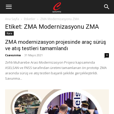
Ana Sayfa
Etiketler
ZMA Modernizasyonu ZMA
Etiket: ZMA Modernizasyonu ZMA
Kara
ZMA modernizasyon projesinde araç sürüş
ve atış testleri tamamlandı
Csavunma
-
31 Mayıs 2021
0
Zırhlı Muharebe Aracı Modernizasyon Projesi kapsamında
ASELSAN ve FNSS tarafından üretimi tamamlanan ön prototip ZMA
aracında sürüş ve atış testleri başarılı şekilde gerçekleştirildi.
Savunma...