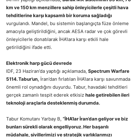
km ve 150 km menzillere sahip önleyicilerle çeşitli hava
tehditlerine karşı kapsamlı bir koruma sağladığı
vurgulandı. Mandel, bu sistemin başlangıçta füze önleme
amacıyla geliştirildiğini, ancak AESA radar ve çok görevli
önleyicilerle donatılarak İHA’lara karşı etkili hale
getirildiğini ifade etti.
Elektronik harp gücü devrede
IDF, 23 Haziran’da yaptığı açıklamada,
Spectrum Warfare
5114. Tabur’un,
İran’dan fırlatılan İHA’lara karşı savunmada
önemli rol oynadığını duyurdu. Tabur, havadaki tehditleri
gerçek zamanlı tespit ederek etkisiz
hale getirebilen ileri
teknoloji araçlarla desteklenmiş durumda.
Tabur Komutanı Yarbay B,
“İHA’lar İran’dan geliyor ve biz
bunları sürekli olarak engelliyoruz. Her başarılı
müdahale, sivillerimizi ve stratejik varlıklarımızı