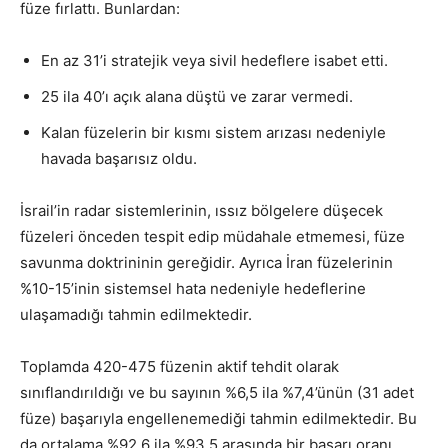
füze fırlattı. Bunlardan:
En az 31’i stratejik veya sivil hedeflere isabet etti.
25 ila 40’ı açık alana düştü ve zarar vermedi.
Kalan füzelerin bir kısmı sistem arızası nedeniyle
havada başarısız oldu.
İsrail’in radar sistemlerinin, ıssız bölgelere düşecek
füzeleri önceden tespit edip müdahale etmemesi, füze
savunma doktrininin gereğidir. Ayrıca İran füzelerinin
%10-15’inin sistemsel hata nedeniyle hedeflerine
ulaşamadığı tahmin edilmektedir.
Toplamda 420-475 füzenin aktif tehdit olarak
sınıflandırıldığı ve bu sayının %6,5 ila %7,4’ünün (31 adet
füze) başarıyla engellenemediği tahmin edilmektedir. Bu
da ortalama %92,6 ila %93,5 arasında bir başarı oranı