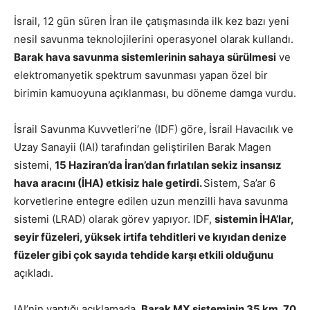
İsrail, 12 gün süren İran ile çatışmasında ilk kez bazı yeni
nesil savunma teknolojilerini operasyonel olarak kullandı.
Barak hava savunma sistemlerinin sahaya sürülmesi
ve
elektromanyetik spektrum savunması yapan özel bir
birimin kamuoyuna açıklanması, bu döneme damga vurdu.
İsrail Savunma Kuvvetleri’ne (IDF) göre, İsrail Havacılık ve
Uzay Sanayii (IAI) tarafından geliştirilen Barak Magen
sistemi,
15 Haziran’da İran’dan fırlatılan sekiz insansız
hava aracını (İHA) etkisiz hale getirdi.
Sistem, Sa’ar 6
korvetlerine entegre edilen uzun menzilli hava savunma
sistemi (LRAD) olarak görev yapıyor. IDF,
sistemin İHA’lar,
seyir füzeleri, yüksek irtifa tehditleri ve kıyıdan denize
füzeler gibi çok sayıda tehdide karşı etkili olduğunu
açıkladı.
IAI’nin yaptığı açıklamada,
Barak MX sisteminin 35 km, 70