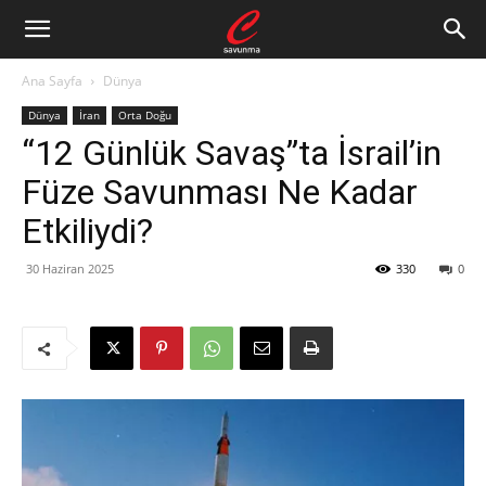
Ana Sayfa
Dünya
Dünya
İran
Orta Doğu
“12 Günlük Savaş”ta İsrail’in
Füze Savunması Ne Kadar
Etkiliydi?
30 Haziran 2025
330
0