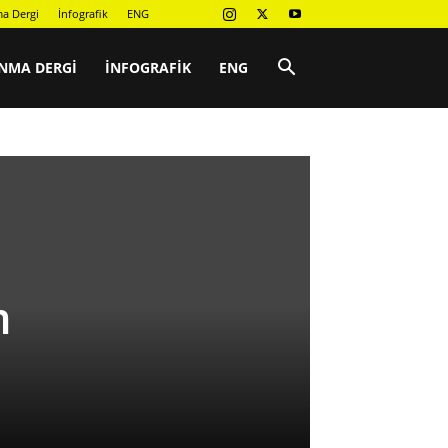
a Dergi
İnfografik
ENG
NMA DERGI
İNFOGRAFIK
ENG
n