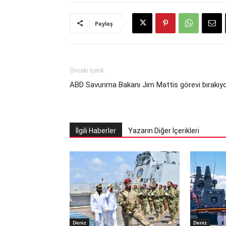
Paylaş
Önceki İçerik
ABD Savunma Bakanı Jim Mattis görevi bırakıy
İlgili Haberler
Yazarın Diğer İçerikleri
Deniz
Deniz