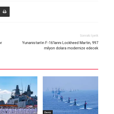
Sonraki İçerik
or
Yunanistan’ın F-16’larını Lockheed Martin, 997
milyon dolara modernize edecek
Deniz