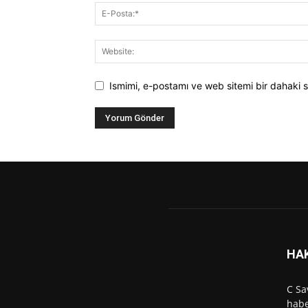
Ismimi, e-postamı ve web sitemi bir dahaki s
HA
C Sa
habe