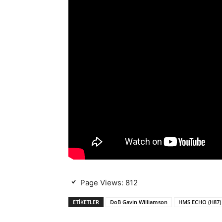
Page Views:
812
ETIKETLER
DoB Gavin Williamson
HMS ECHO (H87)