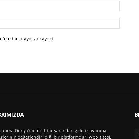
efere bu tarayıcıya kaydet.
KKIMIZDA
B
vunma Dünya’nın dört bir yanından gelen savunma
rlerinin değerlendirildiği bir platformdur. Web sitesi,