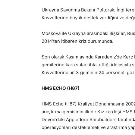
Ukrayna Savunma Bakanı Poltorak, İngiltere’n
Kuvvetlerine büyük destek verdiğini ve değe
Moskova ile Ukrayna arasındaki ilişkiler, Rus
2014’ten itibaren kriz durumunda.
Son olarak Kasım ayında Karadeniz’de Kerç 
gemilerine kara suları ihlal ettiği iddiasıy
Kuvvetlerine ait 3 geminin 24 personeli göza
HMS ECHO (H87)
HMS Echo (H87) Kraliyet Donanmasına 2002 yıl
araştırma gemisinin ilkidir.Kız kardeşi HMS En
Devon’daki Appledore Shipbuilders tarafında
operasyonları desteklemek ve araştırma yap