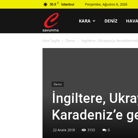
C
30.9
Perşembe, Ağustos 6, 2026
İstanbul
C
KARA
DENIZ
HAV
Ana Sayfa
Deniz
İngiltere, Ukrayna’yı destekleme
savunma
Deniz
İngiltere, Ukr
Karadeniz’e g
22 Aralık 2018
3153
0