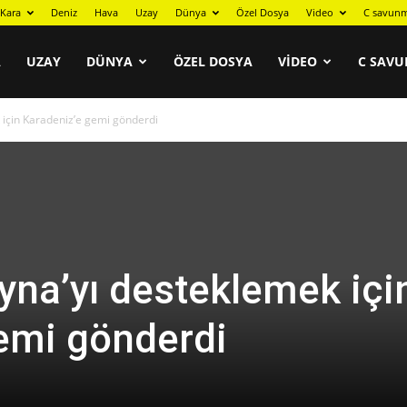
Kara
Deniz
Hava
Uzay
Dünya
Özel Dosya
Video
C savunm
A
UZAY
DÜNYA
ÖZEL DOSYA
VIDEO
C SAVU
k için Karadeniz’e gemi gönderdi
ayna’yı desteklemek içi
emi gönderdi