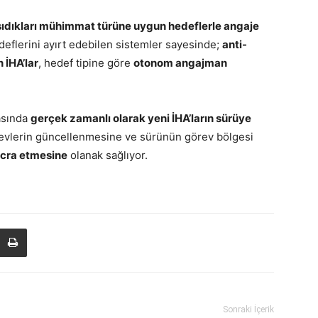
şıdıkları mühimmat türüne uygun hedeflerle angaje
deflerini ayırt edebilen sistemler sayesinde;
anti-
 İHA’lar
, hedef tipine göre
otonom angajman
rasında
gerçek zamanlı olarak yeni İHA’ların sürüye
revlerin güncellenmesine ve sürünün görev bölgesi
 icra etmesine
olanak sağlıyor.
Sonraki İçerik