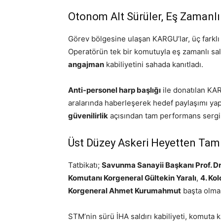
Otonom Alt Sürüler, Eş Zamanlı
Görev bölgesine ulaşan KARGU’lar, üç farklı
Operatörün tek bir komutuyla eş zamanlı sal
angajman
kabiliyetini sahada kanıtladı.
Anti-personel harp başlığı
ile donatılan KAR
aralarında haberleşerek hedef paylaşımı yapt
güvenilirlik
açısından tam performans sergil
Üst Düzey Askeri Heyetten Tam
Tatbikatı;
Savunma Sanayii Başkanı Prof. Dr
Komutanı Korgeneral Gültekin Yaralı
,
4. Ko
Korgeneral Ahmet Kurumahmut
başta olmak
STM’nin sürü İHA saldırı kabiliyeti, komuta