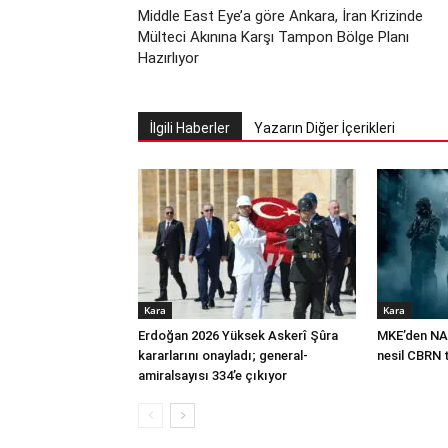
Middle East Eye’a göre Ankara, İran Krizinde
Mülteci Akınına Karşı Tampon Bölge Planı
Hazırlıyor
İlgili Haberler
Yazarın Diğer İçerikleri
Kara
Kara
Erdoğan 2026 Yüksek Askerî Şûra
MKE’den NA
kararlarını onayladı; general-
nesil CBRN 
amiralsayısı 334’e çıkıyor