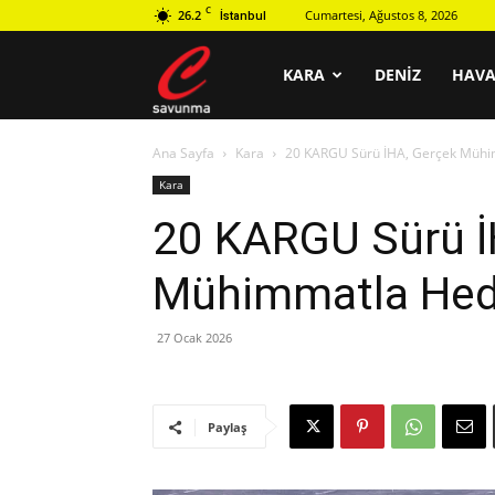
C
26.2
Cumartesi, Ağustos 8, 2026
İstanbul
C
KARA
DENIZ
HAV
Ana Sayfa
Kara
20 KARGU Sürü İHA, Gerçek Mühi
savunma
Kara
20 KARGU Sürü İ
Mühimmatla Hede
27 Ocak 2026
Paylaş