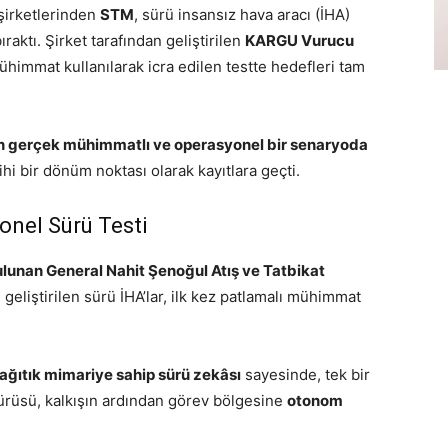
şirketlerinden
STM
, sürü insansız hava aracı (İHA)
ıraktı. Şirket tarafından geliştirilen
KARGU Vurucu
ühimmat kullanılarak icra edilen testte hedefleri tam
nin gerçek mühimmatlı ve operasyonel bir senaryoda
ihi bir dönüm noktası olarak kayıtlara geçti.
onel Sürü Testi
bulunan General Nahit Şenoğul Atış ve Tatbikat
geliştirilen sürü İHA’lar, ilk kez patlamalı mühimmat
ağıtık mimariye sahip sürü zekâsı
sayesinde, tek bir
ürüsü, kalkışın ardından görev bölgesine
otonom