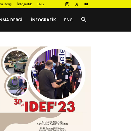
a Dergi
İnfografik
ENG
NMA DERGI
İNFOGRAFIK
ENG