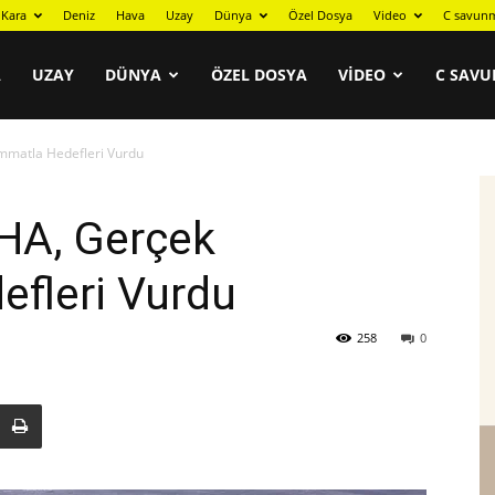
Kara
Deniz
Hava
Uzay
Dünya
Özel Dosya
Video
C savunm
A
UZAY
DÜNYA
ÖZEL DOSYA
VIDEO
C SAVU
mmatla Hedefleri Vurdu
HA, Gerçek
fleri Vurdu
258
0