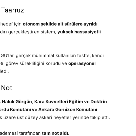
 Taarruz
 hedef için
otonom şekilde alt sürülere ayrıldı
.
dırı gerçekleştiren sistem,
yüksek hassasiyetli
GU’lar, gerçek mühimmat kullanılan testte; kendi
ı, görev sürekliliğini korudu ve
operasyonel
edi.
 Not
. Haluk Görgün
,
Kara Kuvvetleri Eğitim ve Doktrin
lordu Komutanı ve Ankara Garnizon Komutanı
 üzere üst düzey askeri heyetler yerinde takip etti.
 kademesi tarafından
tam not aldı
.