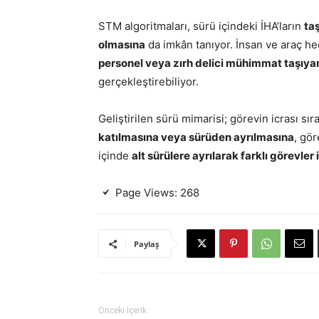
STM algoritmaları, sürü içindeki İHA’ların
ta
olmasına
da imkân tanıyor. İnsan ve araç he
personel veya zırh delici mühimmat taşıyan
gerçekleştirebiliyor.
Geliştirilen sürü mimarisi; görevin icrası sı
katılmasına veya sürüden ayrılmasına
, gö
içinde
alt sürülere ayrılarak farklı görevler
Page Views:
268
Paylaş
Önceki İçerik