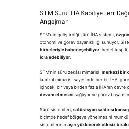
STM Sürü İHA Kabiliyetleri: Da
Angajman
STM’nin geliştirdiği sürü İHA sistemi,
özgün 
otonomi ve görev dayanıklılığı sunuyor. Sist
birbirleriyle haberleşebiliyor
, hedef tespiti
icra edebiliyor
.
STM’nin sürü zekâsı mimarisi,
merkezi bir 
kontrol mimarisi sayesinde her bir İHA, görev
içindeki bir veya birden fazla İHA’nın devr
devam etmesini
sağlıyor ve görev başarısını
Sürü sistemleri,
satürasyon saldırısı konsep
biçimde hedef bölgeye yönelmesini mümkün
sistemlerinin
aşırı yüklenerek etkisiz bırak