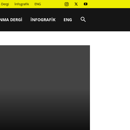
 Dergi
İnfografik
ENG
NMA DERGI
İNFOGRAFIK
ENG