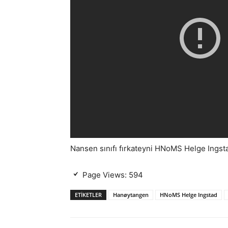
Nansen sınıfı fırkateyni HNoMS Helge Ingsta
Page Views:
594
ETIKETLER
Hanøytangen
HNoMS Helge Ingstad