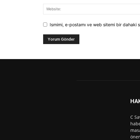
Ismimi, e-postamı ve web sitemi bir dahaki s
HA
C Sa
habe
masa
önem