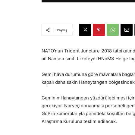
Paylaş
NATO’nun Trident Juncture-2018 tatbikatın
ait Nansen sınıfı fırkateyni HNoMS Helge Ing
Gemi hava durumuna göre mavnalara bağlana
kapalı daha sakin Hanøytangen bölgesindeki
Geminin Hanøytangen yüzdürülebilmesi için f
gerekiyor. Norveç donanması personeli gem
GoPro kameralarıyla gemideki koşulları belg
Araştırma Kuruluna teslim edilecek.