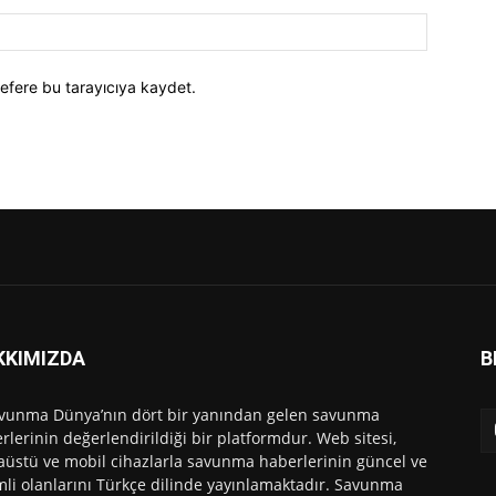
efere bu tarayıcıya kaydet.
KKIMIZDA
B
vunma Dünya’nın dört bir yanından gelen savunma
rlerinin değerlendirildiği bir platformdur. Web sitesi,
üstü ve mobil cihazlarla savunma haberlerinin güncel ve
li olanlarını Türkçe dilinde yayınlamaktadır. Savunma