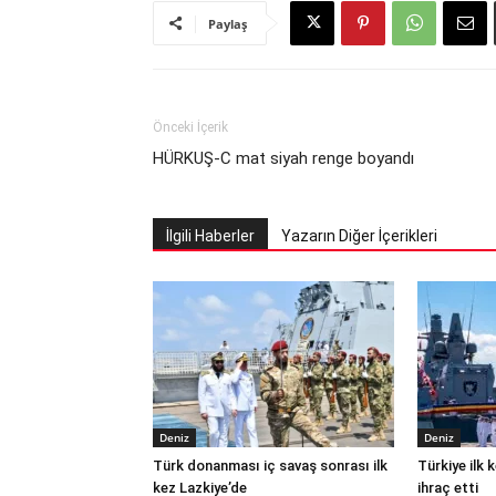
Paylaş
Önceki İçerik
HÜRKUŞ-C mat siyah renge boyandı
İlgili Haberler
Yazarın Diğer İçerikleri
Deniz
Deniz
Türk donanması iç savaş sonrası ilk
Türkiye ilk
kez Lazkiye’de
ihraç etti