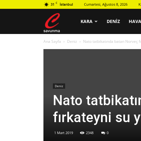
C
31
Cumartesi, Ağustos 8, 2026
K
İstanbul
C
KARA
DENIZ
HAV
Ana Sayfa
Deniz
Nato tatbikatında batan Norveç fı
savunma
Deniz
Nato tatbikat
fırkateyni su 
1 Mart 2019
2348
0