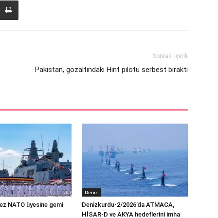
Sonraki İçerik
Pakistan, gözaltındaki Hint pilotu serbest bıraktı
Deniz
 kez NATO üyesine gemi
Denizkurdu-2/2026’da ATMACA,
HİSAR-D ve AKYA hedeflerini imha