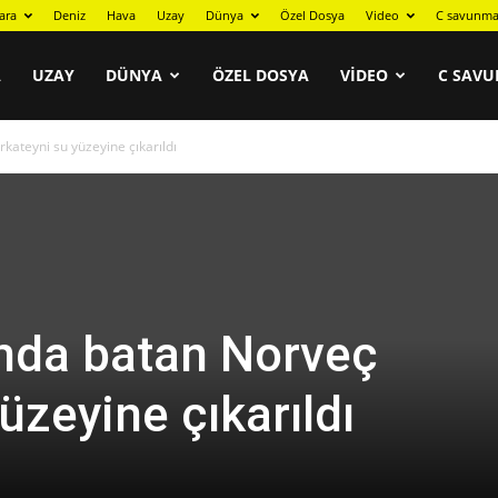
ara
Deniz
Hava
Uzay
Dünya
Özel Dosya
Video
C savunma
A
UZAY
DÜNYA
ÖZEL DOSYA
VIDEO
C SAVU
rkateyni su yüzeyine çıkarıldı
ında batan Norveç
yüzeyine çıkarıldı