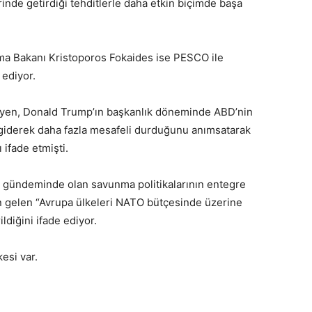
rinde getirdiği tehditlerle daha etkin biçimde başa
nma Bakanı Kristoporos Fokaides ise PESCO ile
 ediyor.
yen, Donald Trump’ın başkanlık döneminde ABD’nin
giderek daha fazla mesafeli durduğunu anımsatarak
 ifade etmişti.
n gündeminde olan savunma politikalarının entegre
an gelen “Avrupa ülkeleri NATO bütçesinde üzerine
ldiğini ifade ediyor.
esi var.