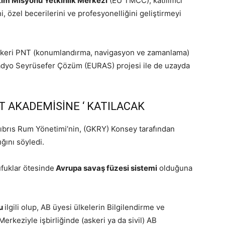
itim Misyonu Yetkinlik Merkezi
(EU TMCC), katılımcı
ini, özel becerilerini ve profesyonelliğini geliştirmeyi
 askeri PNT (konumlandırma, navigasyon ve zamanlama)
 Radyo Seyrüsefer Çözüm (EURAS) projesi ile de uzayda
T AKADEMİSİNE ‘ KATILACAK
brıs Rum Yönetimi’nin, (GKRY) Konsey tarafından
ğını söyledi.
fuklar ötesinde
Avrupa savaş füzesi sistemi
olduğuna
lu
ilgili olup, AB üyesi ülkelerin Bilgilendirme ve
keziyle işbirliğinde (askeri ya da sivil) AB