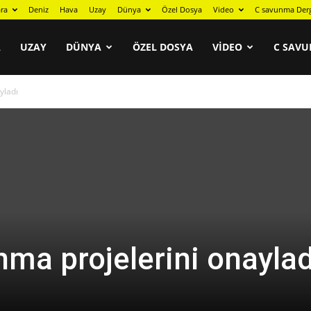
ra
Deniz
Hava
Uzay
Dünya
Özel Dosya
Video
C savunma Der
A
UZAY
DÜNYA
ÖZEL DOSYA
VIDEO
C SAVU
yladı
nma projelerini onaylad