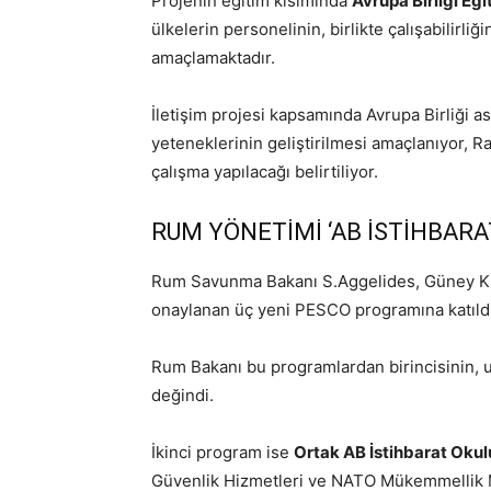
Projenin eğitim kısımında
Avrupa Birliği Eğ
ülkelerin personelinin, birlikte çalışabilirliğ
amaçlamaktadır.
İletişim projesi kapsamında Avrupa Birliği
yeteneklerinin geliştirilmesi amaçlanıyor,
çalışma yapılacağı belirtiliyor.
RUM YÖNETİMİ ‘AB İSTİHBARA
Rum Savunma Bakanı S.Aggelides, Güney Kı
onaylanan üç yeni PESCO programına katıldı
Rum Bakanı bu programlardan birincisinin, u
değindi.
İkinci program ise
Ortak AB İstihbarat Oku
Güvenlik Hizmetleri ve NATO Mükemmellik Mer