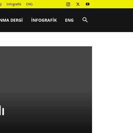
gi
İnfografik
ENG
NMA DERGI
İNFOGRAFIK
ENG
ı