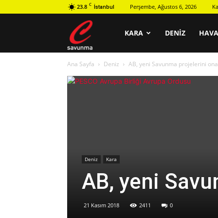
C
23.8
Perşembe, Ağustos 6, 2026
Ka
İstanbul
C
KARA
DENIZ
HAV
Ana Sayfa
Deniz
AB, yeni Savunma projelerini ona
savunma
Deniz
Kara
AB, yeni Savu
21 Kasım 2018
2411
0