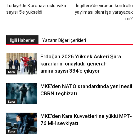
Türkiye’de Koronavirüslü vaka
İngiltere’de virüsün kontrollü
sayısı 5’e yükseldi
yayılması planı işe yarayacak
mı?
İlgili Haberler
Yazarın Diğer İçerikleri
Erdoğan 2026 Yüksek Askerî Şûra
kararlarını onayladı; general-
amiralsayısı 334’e çıkıyor
Kara
MKE’den NATO standardında yeni nesil
CBRN teçhizatı
Kara
MKE’den Kara Kuvvetleri’ne yüklü MPT-
76 MH sevkiyatı
Kara