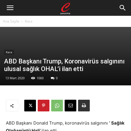
Ana Sayfa
Kara
Kara
ABD Başkanı Trump, Koronavirüs salgınını
ulusal sağlık OHAL’i ilan etti
13 Mart 2020
1060
0
ABD Başkanı Donald Trump, koronavirüs salgınını
‘ Sağlık
Olağanüstü Hali’
ilan etti.