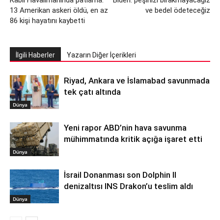
Kabil Havalimanında patlama:
Biden: peşinizi bırakmayacağız
13 Amerikan askeri öldü, en az
ve bedel ödeteceğiz
86 kişi hayatını kaybetti
İlgili Haberler
Yazarın Diğer İçerikleri
Riyad, Ankara ve İslamabad savunmada
tek çatı altında
Dünya
Yeni rapor ABD’nin hava savunma
mühimmatında kritik açığa işaret etti
Dünya
İsrail Donanması son Dolphin II
denizaltısı INS Drakon’u teslim aldı
Dünya