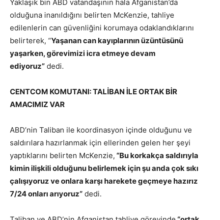
Yaklaşık bin ABD vatandaşının hala Afganistan’da
olduğuna inanıldığını belirten McKenzie, tahliye
edilenlerin can güvenliğini korumaya odaklandıklarını
belirterek, “
Yaşanan can kayıplarının üzüntüsünü
yaşarken, görevimizi icra etmeye devam
ediyoruz”
dedi.
CENTCOM KOMUTANI: TALİBAN İLE ORTAK BİR
AMACIMIZ VAR
ABD’nin Taliban ile koordinasyon içinde olduğunu ve
saldırılara hazırlanmak için ellerinden gelen her şeyi
yaptıklarını belirten McKenzie,
“Bu korkakça saldırıyla
kimin ilişkili olduğunu belirlemek için şu anda çok sıkı
çalışıyoruz ve onlara karşı harekete geçmeye hazırız
7/24 onları arıyoruz”
dedi.
Taliban ve ABD’nin Afganistan tahliye görevinde
“ortak