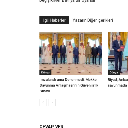
Değişiklikler Batı’ya Bir Uyarıdır
İlgili Haberler
Yazarın Diğer İçerikleri
Dünya
Dünya
İmzalandı ama Denenmedi: Mekke
Riyad, Anka
Savunma Anlaşması’nın Güvenilirlik
savunmada t
Sınavı
CEVAP VER