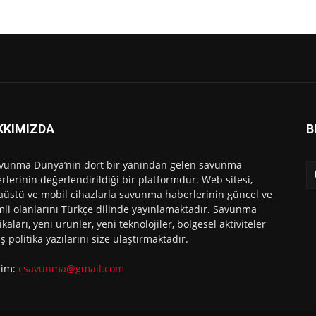
KKIMIZDA
B
vunma Dünya’nın dört bir yanından gelen savunma
rlerinin değerlendirildiği bir platformdur. Web sitesi,
üstü ve mobil cihazlarla savunma haberlerinin güncel ve
li olanlarını Türkçe dilinde yayınlamaktadır. Savunma
ikaları, yeni ürünler, yeni teknolojiler, bölgesel aktiviteler
ış politika yazılarını size ulaştırmaktadır.
işim:
csavunma@gmail.com