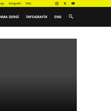
rgi
İnfografik
ENG
NMA DERGI
İNFOGRAFIK
ENG