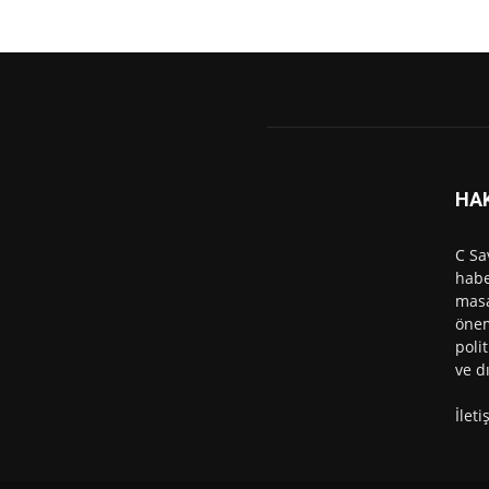
HA
C Sa
habe
masa
önem
polit
ve d
İlet