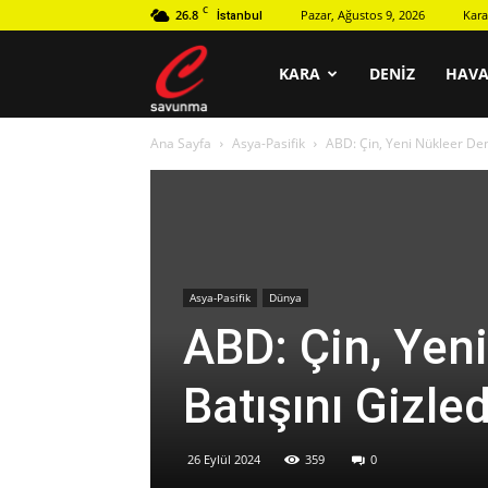
C
26.8
Pazar, Ağustos 9, 2026
Kara
İstanbul
C
KARA
DENIZ
HAV
Ana Sayfa
Asya-Pasifik
ABD: Çin, Yeni Nükleer Deni
savunma
Asya-Pasifik
Dünya
ABD: Çin, Yeni
Batışını Gizled
26 Eylül 2024
359
0