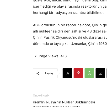
gösteriyor, ancak bunun aynı gemi olup olmadı
içermediği ve olay sırasında reaktörünün çal
herhangi bir radyasyon sızıntısı bildirilmedi.
ABD ordusunun bir raporuna göre, Çin’in geçen 
altı nükleer saldırı denizaltısı ve 48 dizel sa
Çin’in Pasifik Okyanusu’ndaki uluslararası sula
dönemde ortaya çıktı. Uzmanlar, Çin’in 1980
Page Views:
413
Paylaş
Önceki İçerik
Kremlin: Rusya’nın Nükleer Doktrinindeki