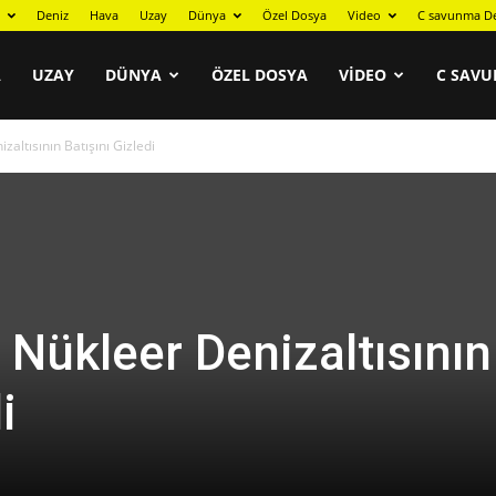
Deniz
Hava
Uzay
Dünya
Özel Dosya
Video
C savunma De
A
UZAY
DÜNYA
ÖZEL DOSYA
VIDEO
C SAVU
zaltısının Batışını Gizledi
 Nükleer Denizaltısının
i