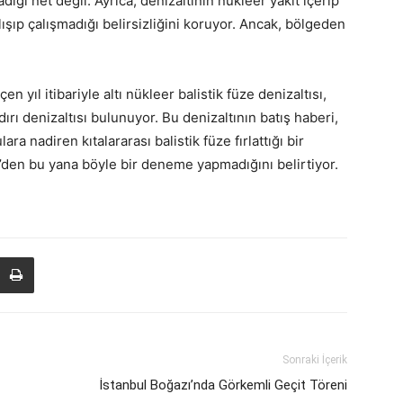
ğı net değil. Ayrıca, denizaltının nükleer yakıt içerip
ışıp çalışmadığı belirsizliğini koruyor. Ancak, bölgeden
yıl itibariyle altı nükleer balistik füze denizaltısı,
ldırı denizaltısı bulunuyor. Bu denizaltının batış haberi,
ra nadiren kıtalararası balistik füze fırlattığı bir
’den bu yana böyle bir deneme yapmadığını belirtiyor.
Sonraki İçerik
İstanbul Boğazı’nda Görkemli Geçit Töreni