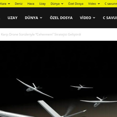
Kara
Deniz
Hava
Uzay
Dünya
Özel Dosya
Video
C savunm
A
UZAY
DÜNYA
ÖZEL DOSYA
VIDEO
C SAVU
 Karşı Drone Sürüleriyle “Cehennem” Stratejisi Geliştirdi