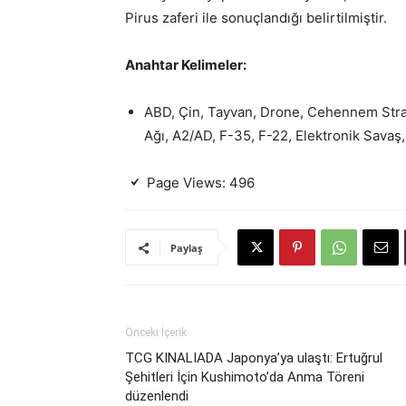
Pirus zaferi ile sonuçlandığı belirtilmiştir.
Anahtar Kelimeler:
ABD, Çin, Tayvan, Drone, Cehennem Strat
Ağı, A2/AD, F-35, F-22, Elektronik Savaş, 
Page Views:
496
Paylaş
Önceki İçerik
TCG KINALIADA Japonya’ya ulaştı: Ertuğrul
Şehitleri İçin Kushimoto’da Anma Töreni
düzenlendi