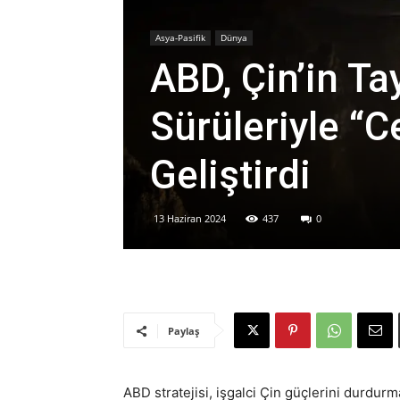
Asya-Pasifik
Dünya
ABD, Çin’in Ta
Sürüleriyle “C
Geliştirdi
13 Haziran 2024
437
0
Paylaş
ABD stratejisi, işgalci Çin güçlerini durdurma