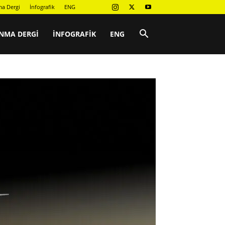
a Dergi
İnfografik
ENG
NMA DERGI
İNFOGRAFIK
ENG