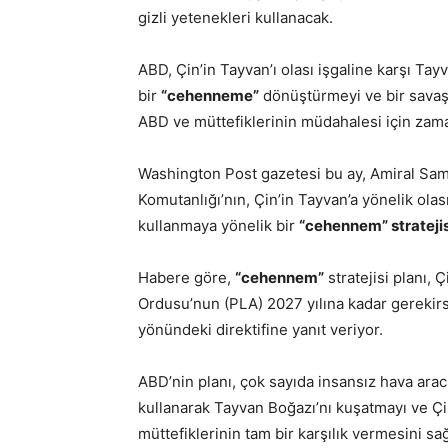
gizli yetenekleri kullanacak.
ABD, Çin’in Tayvan’ı olası işgaline karşı Ta
bir
“cehenneme”
dönüştürmeyi ve bir savaş
ABD ve müttefiklerinin müdahalesi için zam
Washington Post gazetesi bu ay, Amiral Sam
Komutanlığı’nın, Çin’in Tayvan’a yönelik olas
kullanmaya yönelik bir
“cehennem” stratejis
Habere göre,
“cehennem”
stratejisi planı, 
Ordusu’nun (PLA) 2027 yılına kadar gerekirs
yönündeki direktifine yanıt veriyor.
ABD’nin planı, çok sayıda insansız hava aracı
kullanarak Tayvan Boğazı’nı kuşatmayı ve Çi
müttefiklerinin tam bir karşılık vermesini sa