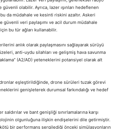
 güvenli olabilir. Ayrıca, lazer ışınları hedeflenen
 bu da müdahale ve kesinti riskini azaltır. Askeri
ı ve güvenli veri paylaşımı ve acil durum müdahale
çin bu tür ağları kullanabilir.
rilerini anlık olarak paylaşmasını sağlayarak sürüyü
 füzeleri, anti-uydu silahları ve gelişmiş hava savunma
aklama” (A2/AD) yeteneklerini potansiyel olarak alt
dronlar eşleştirildiğinde, drone sürüleri tuzak görevi
teneklerini genişleterek durumsal farkındalığı ve hedef
 saldırılar ve bant genişliği sınırlamalarına karşı
ojinin olgunluğuna ilişkin endişelerini dile getirmiştir.
kötü bir performans sergilediği önceki simülasyonların