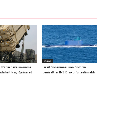
Dünya
ABD’nin hava savunma
İsrail Donanması son Dolphin II
a kritik açığa işaret
denizaltısı INS Drakon’u teslim aldı