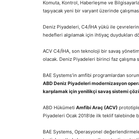
Komuta, Kontrol, Haberleşme ve Bilgisayarla
taşıyacak yeni bir varyant üzerinde çalışmasın
Deniz Piyadeleri,
C4/İHA yükü ile
çevreleri
hedefleri algılamak için ihtiyaç duydukları 
ACV C4/İHA, son teknoloji bir savaş yönetim
olacak. Deniz Piyadeleri birinci faz çalışma
BAE Systems’in amfibi programlardan sorum
ABD Deniz Piyadeleri modernizasyon operas
karşılamak için yenilikçi savaş sistemi çö
ABD Hükümeti
Amfibi Araç (ACV)
prototiple
Piyadeleri Ocak 2018’de ilk teklif talebinde
BAE Systems, Operasyonel değerlendirmelere y