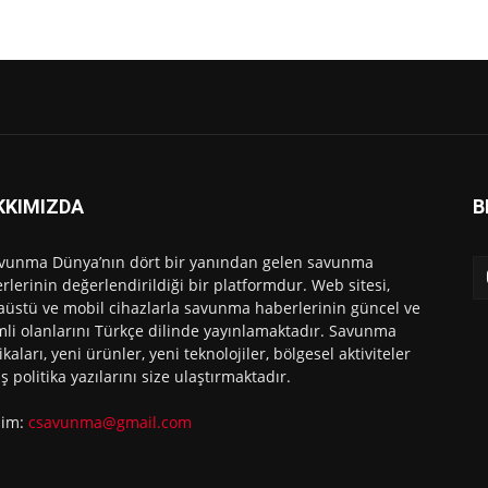
KKIMIZDA
B
vunma Dünya’nın dört bir yanından gelen savunma
rlerinin değerlendirildiği bir platformdur. Web sitesi,
üstü ve mobil cihazlarla savunma haberlerinin güncel ve
li olanlarını Türkçe dilinde yayınlamaktadır. Savunma
ikaları, yeni ürünler, yeni teknolojiler, bölgesel aktiviteler
ış politika yazılarını size ulaştırmaktadır.
işim:
csavunma@gmail.com