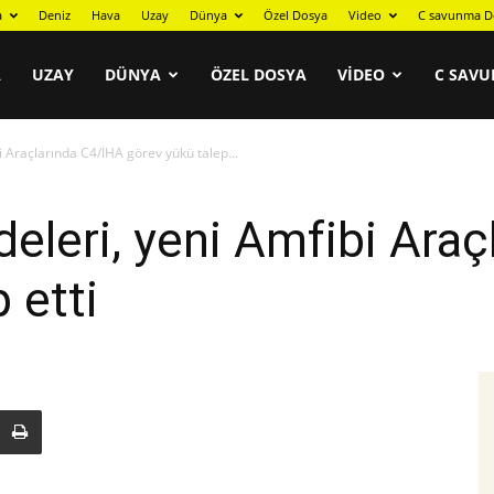
a
Deniz
Hava
Uzay
Dünya
Özel Dosya
Video
C savunma D
A
UZAY
DÜNYA
ÖZEL DOSYA
VIDEO
C SAVU
 Araçlarında C4/İHA görev yükü talep...
eleri, yeni Amfibi Ara
 etti