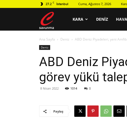
C
27.2
Cuma, Ağustos 7, 2026
Kar
İstanbul
C
KARA
DENIZ
HAV
Ana Sayfa
Deniz
ABD Deniz Piyadeleri, yeni Amfibi
savunma
Deniz
ABD Deniz Piyad
görev yükü talep
8 Nisan 2022
1014
0
Paylaş