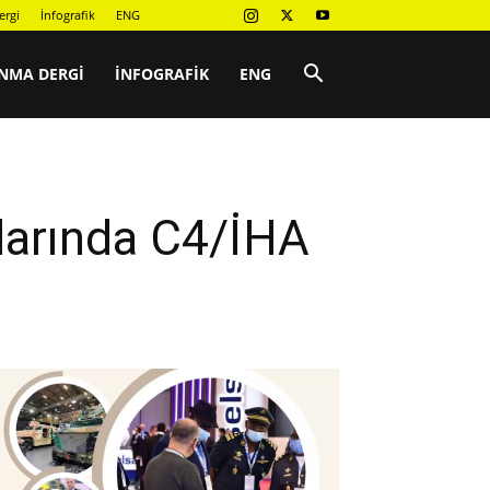
ergi
İnfografik
ENG
NMA DERGI
İNFOGRAFIK
ENG
çlarında C4/İHA