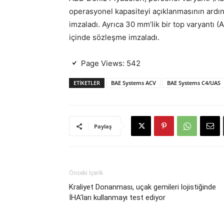
operasyonel kapasiteyi açıklanmasının ardın
imzaladı. Ayrıca 30 mm’lik bir top varyantı 
içinde
sözleşme imzaladı.
Page Views:
542
ETIKETLER
BAE Systems ACV
BAE Systems C4/UAS
Paylaş
Önceki İçerik
Kraliyet Donanması, uçak gemileri lojistiğinde
İHA’ları kullanmayı test ediyor