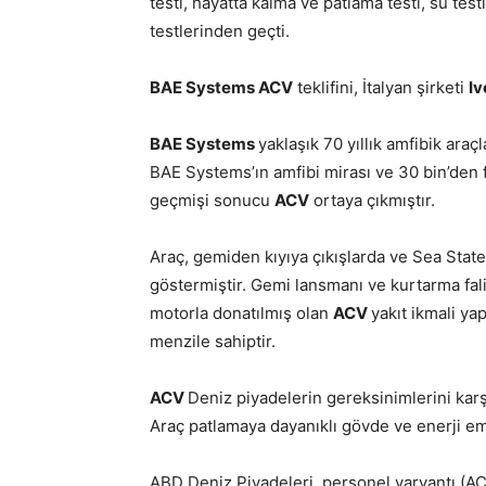
testi, hayatta kalma ve patlama testi, su te
testlerinden geçti.
BAE Systems ACV
teklifini, İtalyan şirketi
Iv
BAE Systems
yaklaşık 70 yıllık amfibik ara
BAE Systems’ın amfibi mirası ve 30 bin’den
geçmişi sonucu
ACV
ortaya çıkmıştır.
Araç, gemiden kıyıya çıkışlarda ve Sea Stat
göstermiştir. Gemi lansmanı ve kurtarma fal
motorla donatılmış olan
ACV
yakıt ikmali ya
menzile sahiptir.
ACV
Deniz piyadelerin gereksinimlerini karşı
Araç patlamaya dayanıklı gövde ve enerji emi
ABD Deniz Piyadeleri,
personel varyantı (A