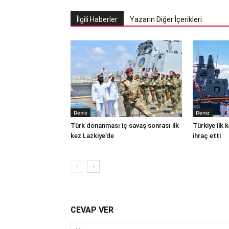
İlgili Haberler
Yazarın Diğer İçerikleri
Deniz
Deniz
Türk donanması iç savaş sonrası ilk
Türkiye ilk
kez Lazkiye’de
ihraç etti
CEVAP VER