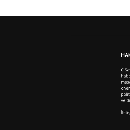
HA
C Sa
habe
masa
önem
polit
ve d
İlet