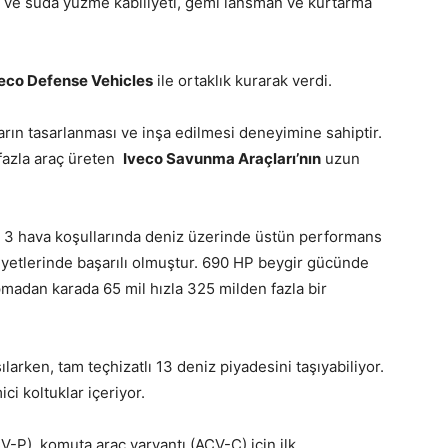
sti ve suda yüzme kabiliyeti, gemi lansman ve kurtarma
eco Defense Vehicles
ile ortaklık kurarak verdi.
çların tasarlanması ve inşa edilmesi deneyimine sahiptir.
 fazla araç üreten
Iveco Savunma Araçları’nın
uzun
e 3 hava koşullarında deniz üzerinde üstün performans
iyetlerinde başarılı olmuştur. 690 HP beygir gücünde
pmadan karada 65 mil hızla 325 milden fazla bir
larken, tam teçhizatlı 13 deniz piyadesini taşıyabiliyor.
ci koltuklar içeriyor.
CV-P), komuta araç varyantı
(ACV-C) için
ilk