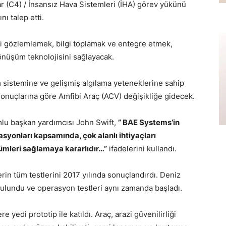
r (C4) / İnsansız Hava Sistemleri (İHA) görev yükünü
ı talep etti.
ni gözlemlemek, bilgi toplamak ve entegre etmek,
dönüşüm teknolojisini sağlayacak.
 sistemine ve gelişmiş algılama yeteneklerine sahip
 sonuçlarına göre
Amfibi Araç (ACV) değişikliğe gidecek.
lu başkan yardımcısı John Swift,
” BAE Systems’in
yonları kapsamında, çok alanlı ihtiyaçları
zümleri sağlamaya kararlıdır…”
ifadelerini kullandı.
rin tüm testlerini 2017 yılında sonuçlandırdı. Deniz
 bulundu ve operasyon testleri aynı zamanda başladı.
edi prototip ile katıldı. Araç, arazi güvenilirliği