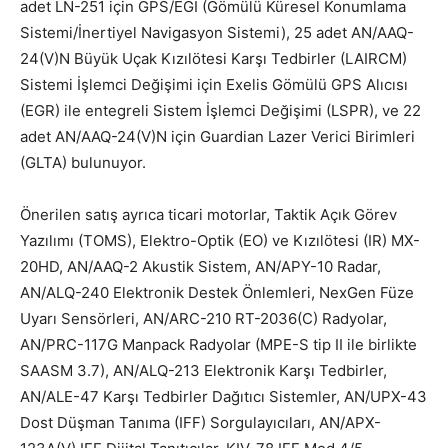
adet LN-251 için GPS/EGI (Gömülü Küresel Konumlama
Sistemi/İnertiyel Navigasyon Sistemi), 25 adet AN/AAQ-
24(V)N Büyük Uçak Kızılötesi Karşı Tedbirler (LAIRCM)
Sistemi İşlemci Değişimi için Exelis Gömülü GPS Alıcısı
(EGR) ile entegreli Sistem İşlemci Değişimi (LSPR), ve 22
adet AN/AAQ-24(V)N için Guardian Lazer Verici Birimleri
(GLTA) bulunuyor.
Önerilen satış ayrıca ticari motorlar, Taktik Açık Görev
Yazılımı (TOMS), Elektro-Optik (EO) ve Kızılötesi (IR) MX-
20HD, AN/AAQ-2 Akustik Sistem, AN/APY-10 Radar,
AN/ALQ-240 Elektronik Destek Önlemleri, NexGen Füze
Uyarı Sensörleri, AN/ARC-210 RT-2036(C) Radyolar,
AN/PRC-117G Manpack Radyolar (MPE-S tip II ile birlikte
SAASM 3.7), AN/ALQ-213 Elektronik Karşı Tedbirler,
AN/ALE-47 Karşı Tedbirler Dağıtıcı Sistemler, AN/UPX-43
Dost Düşman Tanıma (IFF) Sorgulayıcıları, AN/APX-