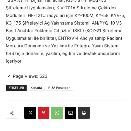
123A(V) IFF Dijital Tanıtıcılar, KIV-78 IFF Mod 4/5
Şifreleme Uygulamaları, KIV-701A Şifreleme Çekirdek
Modülleri, HF-121C radyoları için KY-100M, KY-58, KYV-5,
KG-175 Şifreleyici Ağ Yakınsama Sistemi, AN/PYQ-10 V3
Basit Anahtar Yükleme Cihazları (SKL) (KOZ-21 Şifreleme
Uygulamaları ile birlikte), ENTR(V)4 Alıcıya sahip Radiant
Mercury Donanımı ve Yazılımı ile Entegre Yayın Sistemi
(IBS) için donanım, yazılım, eğitim ve destek unsurlarını
içeriyor.
Page Views:
523
ETIKETLER
Kanada
P-8A Poseidon