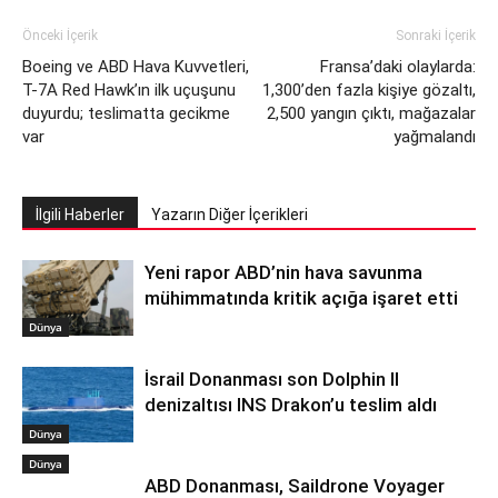
Önceki İçerik
Sonraki İçerik
Boeing ve ABD Hava Kuvvetleri,
Fransa’daki olaylarda:
T-7A Red Hawk’ın ilk uçuşunu
1,300’den fazla kişiye gözaltı,
duyurdu; teslimatta gecikme
2,500 yangın çıktı, mağazalar
var
yağmalandı
İlgili Haberler
Yazarın Diğer İçerikleri
Yeni rapor ABD’nin hava savunma
mühimmatında kritik açığa işaret etti
Dünya
İsrail Donanması son Dolphin II
denizaltısı INS Drakon’u teslim aldı
Dünya
Dünya
ABD Donanması, Saildrone Voyager