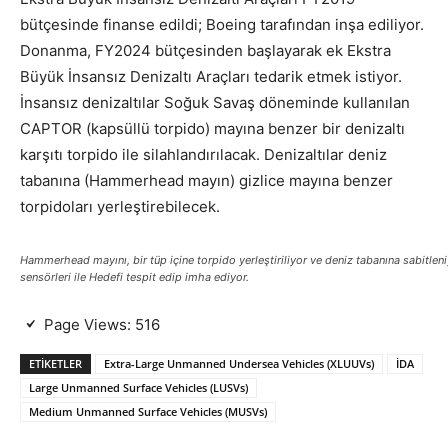
bütçesinde finanse edildi; Boeing tarafından inşa ediliyor.
Donanma, FY2024 bütçesinden başlayarak ek
Ekstra
Büyük İnsansız Denizaltı Araçları tedarik etmek istiyor.
İnsansız denizaltılar Soğuk Savaş döneminde kullanılan
CAPTOR (kapsüllü torpido) mayına benzer bir denizaltı
karşıtı torpido ile silahlandırılacak. Denizaltılar deniz
tabanına (
Hammerhead mayın) gizlice mayına benzer
torpidoları yerleştirebilecek.
Hammerhead mayını, bir tüp içine torpido yerleştiriliyor ve deniz tabanına sabitlen
sensörleri ile Hedefi tespit edip imha ediyor.
Page Views:
516
ETIKETLER
Extra-Large Unmanned Undersea Vehicles (XLUUVs)
İDA
Large Unmanned Surface Vehicles (LUSVs)
Medium Unmanned Surface Vehicles (MUSVs)