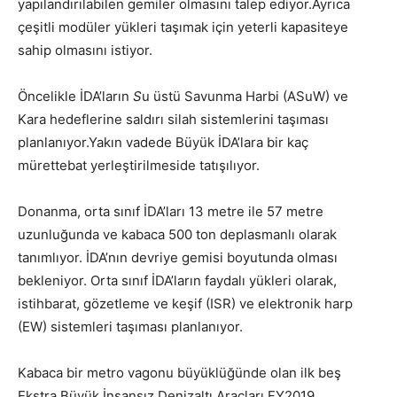
yapılandırılabilen gemiler olmasını talep ediyor.Ayrıca
çeşitli modüler yükleri taşımak için yeterli kapasiteye
sahip olmasını istiyor.
Öncelikle İDA’ların
S
u üstü Savunma Harbi (ASuW) ve
Kara hedeflerine saldırı silah sistemlerini taşıması
planlanıyor.Yakın vadede Büyük İDA’lara bir kaç
mürettebat yerleştirilmeside tatışılıyor.
Donanma, orta sınıf İDA’ları 13 metre ile 57 metre
uzunluğunda ve kabaca 500 ton deplasmanlı olarak
tanımlıyor. İDA’nın devriye gemisi boyutunda olması
bekleniyor. Orta sınıf İDA’ların faydalı yükleri olarak,
istihbarat, gözetleme ve keşif (ISR) ve elektronik harp
(EW) sistemleri taşıması planlanıyor.
Kabaca bir metro vagonu büyüklüğünde olan ilk beş
Ekstra Büyük İnsansız Denizaltı Araçları FY2019