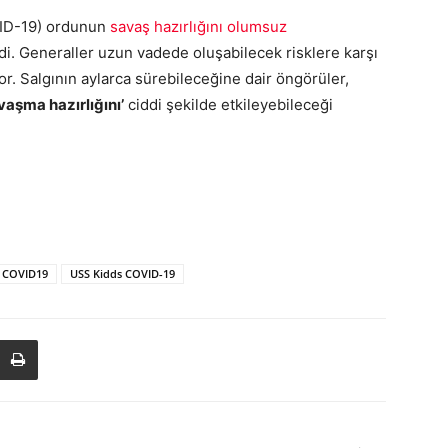
ID-19) ordunun
savaş hazırlığını olumsuz
rildi. Generaller uzun vadede oluşabilecek risklere karşı
or. Salgının aylarca sürebileceğine dair öngörüler,
aşma hazırlığını’
ciddi şekilde etkileyebileceği
 COVID19
USS Kidds COVID-19