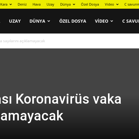
Kara
Deniz
Hava
Uzay
Dünya
Özel Dosya
Video
C savunm
A
UZAY
DÜNYA
ÖZEL DOSYA
VIDEO
C SAVU
 sayılarını açıklamayacak
ı Koronavirüs vaka
ıklamayacak