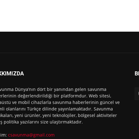
KKIMIZDA
B
vunma Dünya’nın dört bir yanından gelen savunma
rlerinin değerlendirildiği bir platformdur. Web sitesi,
üstü ve mobil cihazlarla savunma haberlerinin güncel ve
li olanlarını Türkçe dilinde yayınlamaktadır. Savunma
ikaları, yeni ürünler, yeni teknolojiler, bölgesel aktiviteler
ış politika yazılarını size ulaştırmaktadır.
işim:
csavunma@gmail.com