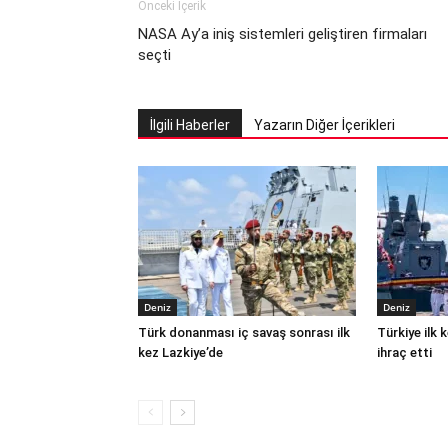
Önceki İçerik
NASA Ay’a iniş sistemleri geliştiren firmaları
seçti
İlgili Haberler
Yazarın Diğer İçerikleri
Deniz
Deniz
Türk donanması iç savaş sonrası ilk
Türkiye ilk
kez Lazkiye’de
ihraç etti