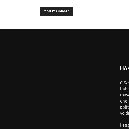
HA
C Sa
habe
masa
önem
polit
ve d
İlet