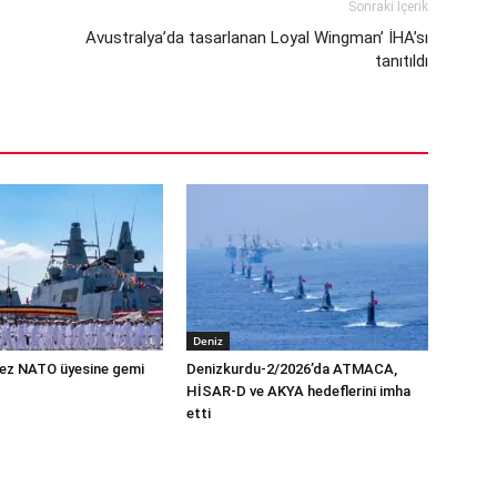
Sonraki İçerik
Avustralya’da tasarlanan Loyal Wingman’ İHA’sı
tanıtıldı
Deniz
 kez NATO üyesine gemi
Denizkurdu-2/2026’da ATMACA,
HİSAR-D ve AKYA hedeflerini imha
etti