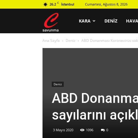
C
26.2
Cumartesi, Ağustos 8, 2026
İstanbul
C
KARA
DENIZ
HAV
Ana Sayfa
Deniz
ABD Donanması Koronavirüs vaka
savunma
Deniz
ABD Donanmas
sayılarını aç
3 Mayıs 2020
1096
0