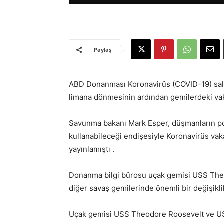
Paylaş
ABD Donanması Koronavirüs (COVID-19) salgı
limana dönmesinin ardından gemilerdeki vak
Savunma bakanı Mark Esper, düşmanların potan
kullanabileceği endişesiyle Koronavirüs va
yayınlamıştı .
Donanma bilgi bürosu uçak gemisi USS The
diğer savaş gemilerinde önemli bir değişikl
Uçak gemisi USS Theodore Roosevelt ve US