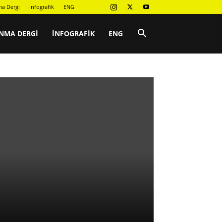
a Dergi
İnfografik
ENG
NMA DERGI
İNFOGRAFIK
ENG