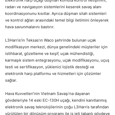
Elektronik harp uçağı düşman komuta kontrol iletişimini,
radarı ve navigasyon sistemlerini keserek savaş alanı
koordinasyonunu kısıtlar. Ayrıca düşman silah sistemleri
ve kontrol ağları arasındaki temel bilgi iletimini önleyerek
hava savunmalarını bastırır.
L3Harris’in Teksas’ın Waco şehrinde bulunan uçak
modifikasyon merkezi, dünya genelindeki müşteriler için
istihbarat, gözetleme ve keşif, uçak mühendisliği,
karmaşık sistem entegrasyonu, uçak modifikasyonu, uçuş
testi ve sertifikasyon, yüklenici lojistik desteği ve
elektronik harp platformu ve hizmetleri için çözümler
sağlar.
Hava Kuvvetleri’nin Vietnam Savaşı’na dayanan
gövdeleriyle 14 eski EC-130H uçağı, kendini kanıtlanmış
elektronik savaş teknolojilerinin çoğu L3Harris tarafından
yürütülen bir dönüşüm programı ile iş jeti tabanlı gövdeye