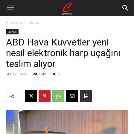
Ana Sayfa
Dünya
Dünya
ABD Hava Kuvvetler yeni
nesil elektronik harp uçağını
teslim alıyor
4 Nisan 2023
1041
0