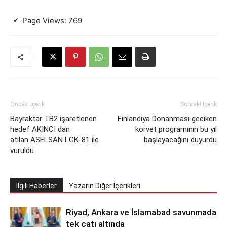
Page Views:
769
Önceki İçerik
Sonraki İçerik
Bayraktar TB2 işaretlenen
Finlandiya Donanması geciken
hedef AKINCI dan
korvet programının bu yıl
atılan ASELSAN LGK-81 ile
başlayacağını duyurdu
vuruldu
İlgili Haberler
Yazarın Diğer İçerikleri
Riyad, Ankara ve İslamabad savunmada
tek çatı altında