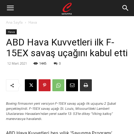
Ana Sayfa
Hava
Hava
ABD Hava Kuvvetleri ilk F-
15EX savaş uçağını kabul etti
12 Mart 2021
1445
0
Boeing firmasının yeni versiyon F-15EX savaş uçağı ilk uçuşunu 2 Şubat
gerçekleştirdi. F-15EX savaş uçağı St. Louis, Missouri’deki Lambert
Uluslararası Havaalanı’ndan yerel saatle 13: 53’te dikey “Viking kalkış”
manevrasıya havalandı.
ABD Hava Kuvvetleri beş yıllık ‘Savunma Programı’