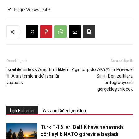
Page Views:
743
Önceki İçerik
Sonraki İçerik
İsrail ile Birleşik Arap Emirlikleri
Ağır torpido AKYA’nın Preveze
‘İHA sistemlerinde’ işbirliği
Sınıfı Denizaltılara
yapacak
entegrasyonu
gerçekleştirilecek
İlgili Haberler
Yazarın Diğer İçerikleri
Türk F-16’ları Baltık hava sahasında
dört aylık NATO görevine başladı