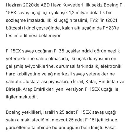
Haziran 2020’de ABD Hava Kuvvetleri, ilk sekiz Boeing F-
15EX savaş uçağı için yaklaşık 1,2 milyar dolarlık bir
sözleşme imzaladı. İlk iki uçağın teslimi, FY21’in (2021
bütçesi) ikinci çeyreğinde, kalan altı uçağın da FY23’te
teslim edilmesi bekleniyor.
F-15EX savaş uçağının F-35 uçaklarındaki görünmezlik
yeteneklerine sahip olmasada, iki uçak dünyasının en
gelişmiş aviyoniklerine, durumsal farkındalık, elektronik
harp kabiliyetine ve ağ merkezli savaş yeteneklerine
sahiptir.Uluslararası piyasalarda İsrail, Katar, Hindistan ve
Birleşik Arap Emirlikleri yeni versiyon F-15EX uçağı ile
ilgilenmektedir.
Boeing yetkilileri, İsrail’in 25 adet F-15EX savaş uçağı
satın almak istediğini, mevcut 25 adet F-15I jeti içinde
güncelleme talebinde bulunduğunu belirtmişti. Fakat