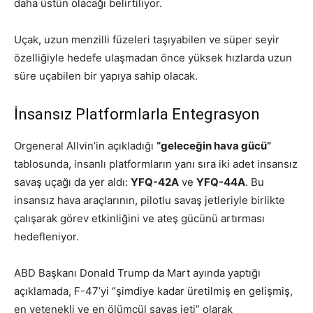
daha üstün olacağı belirtiliyor.
Uçak, uzun menzilli füzeleri taşıyabilen ve süper seyir
özelliğiyle hedefe ulaşmadan önce yüksek hızlarda uzun
süre uçabilen bir yapıya sahip olacak.
İnsansız Platformlarla Entegrasyon
Orgeneral Allvin’in açıkladığı
“geleceğin hava gücü”
tablosunda, insanlı platformların yanı sıra iki adet insansız
savaş uçağı da yer aldı:
YFQ-42A
ve
YFQ-44A
. Bu
insansız hava araçlarının, pilotlu savaş jetleriyle birlikte
çalışarak görev etkinliğini ve ateş gücünü artırması
hedefleniyor.
ABD Başkanı Donald Trump da Mart ayında yaptığı
açıklamada, F-47’yi “şimdiye kadar üretilmiş en gelişmiş,
en yetenekli ve en ölümcül savaş jeti” olarak