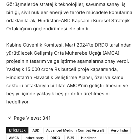
Görüşmelerde stratejik teknolojiler, savunma sanayi iş
birliği, sivil nükleer enerji ve terörle mücadele konularına
odaklanılarak, Hindistan-ABD Kapsamlı Küresel Stratejik
Ortaklığının güçlendirilmesi ele alındı.
Kabine Güvenlik Komitesi, Mart 2024’te DRDO tarafından
yürütülecek Gelişmiş Orta Muharebe Uçağı (AMCA)
projesinin tasarım ve geliştirme aşamalarına onay verdi.
Yaklaşık 15.000 crore Rs bütçeli proje kapsamında,
Hindistan’ın Havacılık Geliştirme Ajansı, özel ve kamu
sektörü ortaklarıyla birlikte AMCA’nın geliştirilmesini ve
beş yıl içinde yaklaşık beş prototip üretilmesini
hedefliyor.
Page Views:
341
ETIKETLER
ABD
Advanced Medium Combat Aircraft
Aero India
AMCA
askeri satış
DRDO
F-35
Hindistan