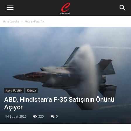
Ana Sayfa
Asya-Pasifik
Asya-Pasifik
Dünya
ABD, Hindistan’a F-35 Satışının Önünü
Açıyor
14 Şubat 2025
320
0