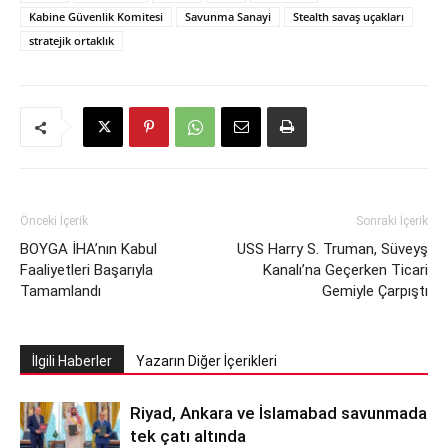
Kabine Güvenlik Komitesi
Savunma Sanayi
Stealth savaş uçakları
stratejik ortaklık
Önceki İçerik
Sonraki İçerik
BOYGA İHA’nın Kabul
USS Harry S. Truman, Süveyş
Faaliyetleri Başarıyla
Kanalı’na Geçerken Ticari
Tamamlandı
Gemiyle Çarpıştı
İlgili Haberler
Yazarın Diğer İçerikleri
Riyad, Ankara ve İslamabad savunmada
tek çatı altında