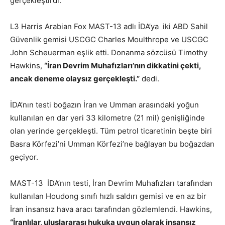
gerçekleştirdi.
L3 Harris Arabian Fox MAST-13 adlı İDA’ya iki ABD Sahil
Güvenlik gemisi USCGC Charles Moulthrope ve USCGC
John Scheuerman eşlik etti. Donanma sözcüsü Timothy
Hawkins,
“İran Devrim Muhafızları’nın dikkatini çekti,
ancak deneme olaysız gerçekleşti.”
dedi.
İDA’nın testi boğazın İran ve Umman arasındaki yoğun
kullanılan en dar yeri 33 kilometre (21 mil) genişliğinde
olan yerinde gerçekleşti. Tüm petrol ticaretinin beşte biri
Basra Körfezi’ni Umman Körfezi’ne bağlayan bu boğazdan
geçiyor.
MAST-13 İDA’nın testi, İran Devrim Muhafızları tarafından
kullanılan Houdong sınıfı hızlı saldırı gemisi ve en az bir
İran insansız hava aracı tarafından gözlemlendi. Hawkins,
“İranlılar, uluslararası hukuka uygun olarak insansız