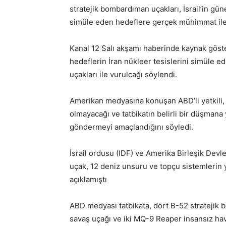
stratejik bombardıman uçakları, İsrail’in gü
simüle eden hedeflere gerçek mühimmat ile at
Kanal 12 Salı akşamı haberinde kaynak gös
hedeflerin İran nükleer tesislerini simüle 
uçakları ile vurulcağı söylendi.
Amerikan medyasına konuşan ABD’li yetkili, t
olmayacağı ve tatbikatın belirli bir düşmana
göndermeyi amaçlandığını söyledi.
İsrail ordusu (IDF) ve Amerika Birleşik Dev
uçak, 12 deniz unsuru ve topçu sistemlerin y
açıklamıştı
ABD medyası tatbikata, dört B-52 stratejik
savaş uçağı ve iki MQ-9 Reaper insansız hava 