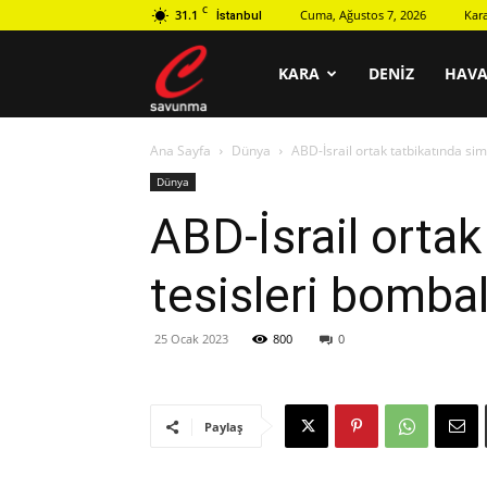
C
31.1
Cuma, Ağustos 7, 2026
Kar
İstanbul
C
KARA
DENIZ
HAV
Ana Sayfa
Dünya
ABD-İsrail ortak tatbikatında sim
savunma
Dünya
ABD-İsrail ortak
tesisleri bombal
25 Ocak 2023
800
0
Paylaş