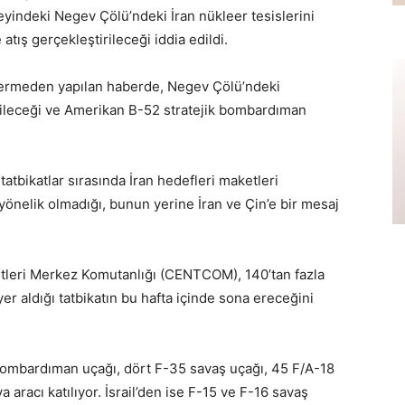
neyindeki Negev Çölü’ndeki İran nükleer tesislerini
ış gerçekleştirileceği iddia edildi.
termeden yapılan haberde, Negev Çölü’ndeki
edileceği ve Amerikan B-52 stratejik bombardıman
atbikatlar sırasında İran hedefleri maketleri
 yönelik olmadığı, bunun yerine İran ve Çin’e bir mesaj
letleri Merkez Komutanlığı (CENTCOM), 140’tan fazla
er aldığı tatbikatın bu hafta içinde sona ereceğini
 bombardıman uçağı, dört F-35 savaş uçağı, 45 F/A-18
aracı katılıyor. İsrail’den ise F-15 ve F-16 savaş