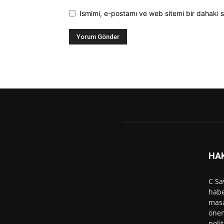
Ismimi, e-postamı ve web sitemi bir dahaki s
HA
C Sa
habe
masa
önem
polit