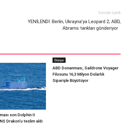
Sonraki İçerik
YENİLENDİ: Berlin, Ukrayna’ya Leopard 2; ABD,
Abrams tankları gönderiyor
Dünya
ABD Donanması, Saildrone Voyager
Filosunu 16,3 Milyon Dolarlık
Siparişle Büyütüyor
ması son Dolphin II
INS Drakon’u teslim aldı