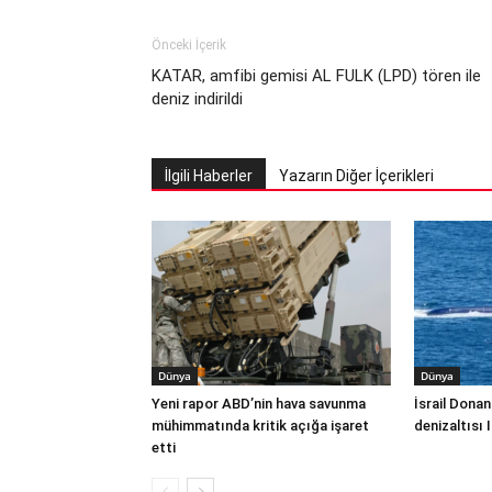
Önceki İçerik
KATAR, amfibi gemisi AL FULK (LPD) tören ile
deniz indirildi
İlgili Haberler
Yazarın Diğer İçerikleri
Dünya
Dünya
Yeni rapor ABD’nin hava savunma
İsrail Donan
mühimmatında kritik açığa işaret
denizaltısı 
etti