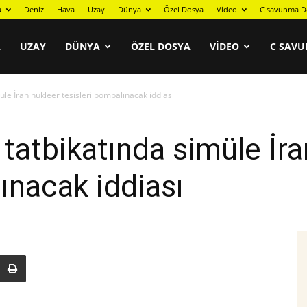
a
Deniz
Hava
Uzay
Dünya
Özel Dosya
Video
C savunma D
A
UZAY
DÜNYA
ÖZEL DOSYA
VIDEO
C SAVU
üle İran nükleer tesisleri bombalınacak iddiası
 tatbikatında simüle İr
ınacak iddiası