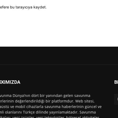
efere bu tarayıcıya kaydet.
KKIMIZDA
B
vunma Dünya’nın dört bir yanından gelen savunma
rlerinin değerlendirildiği bir platformdur. Web sitesi,
üstü ve mobil cihazlarla savunma haberlerinin güncel ve
li olanlarını Türkçe dilinde yayınlamaktadır. Savunma
ikaları, yeni ürünler, yeni teknolojiler, bölgesel aktiviteler