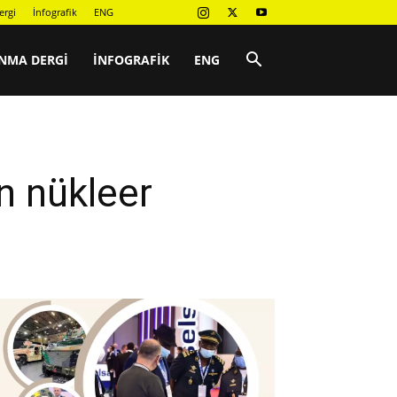
ergi
İnfografik
ENG
NMA DERGI
İNFOGRAFIK
ENG
an nükleer