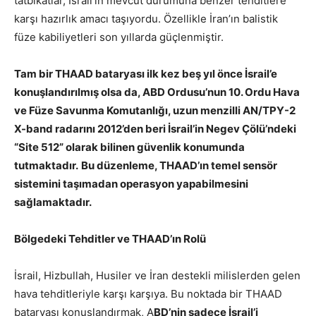
tatbikatlar, İsrail’in mevcut durumuna benzer tehditlere
karşı hazırlık amacı taşıyordu. Özellikle İran’ın balistik
füze kabiliyetleri son yıllarda güçlenmiştir.
Tam bir THAAD bataryası ilk kez beş yıl önce İsrail’e
konuşlandırılmış olsa da, ABD Ordusu’nun 10. Ordu Hava
ve Füze Savunma Komutanlığı, uzun menzilli AN/TPY-2
X-band radarını 2012’den beri İsrail’in Negev Çölü’ndeki
“Site 512” olarak bilinen güvenlik konumunda
tutmaktadır.
Bu düzenleme, THAAD’ın temel sensör
sistemini taşımadan operasyon yapabilmesini
sağlamaktadır.
Bölgedeki Tehditler ve THAAD’ın Rolü
İsrail, Hizbullah, Husiler ve İran destekli milislerden gelen
hava tehditleriyle karşı karşıya. Bu noktada bir THAAD
bataryası konuşlandırmak, A
BD’nin sadece İsrail’i