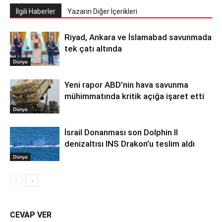
İlgili Haberler
Yazarın Diğer İçerikleri
Riyad, Ankara ve İslamabad savunmada
tek çatı altında
Dünya
Yeni rapor ABD’nin hava savunma
mühimmatında kritik açığa işaret etti
Dünya
İsrail Donanması son Dolphin II
denizaltısı INS Drakon’u teslim aldı
Dünya
CEVAP VER