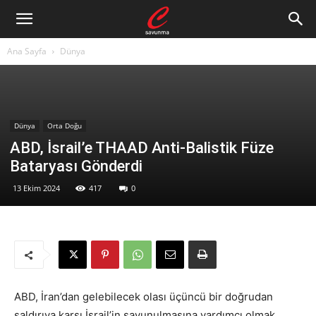
Ana Sayfa
Dünya
Dünya
Orta Doğu
ABD, İsrail’e THAAD Anti-Balistik Füze
Bataryası Gönderdi
13 Ekim 2024
417
0
ABD, İran’dan gelebilecek olası üçüncü bir doğrudan
saldırıya karşı İsrail’in savunulmasına yardımcı olmak