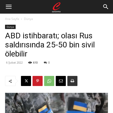
Ana Sayfa
Dünya
Dünya
ABD istihbaratı; olası Rus
saldırısında 25-50 bin sivil
ölebilir
6 Şubat 2022
610
0