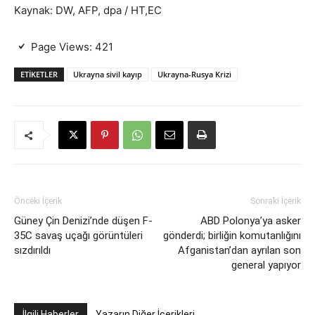
Kaynak: DW, AFP, dpa / HT,EC
Page Views:
421
ETIKETLER
Ukrayna sivil kayıp
Ukrayna-Rusya Krizi
Önceki İçerik
Sonraki İçerik
Güney Çin Denizi’nde düşen F-
ABD Polonya’ya asker
35C savaş uçağı görüntüleri
gönderdi; birliğin komutanlığını
sızdırıldı
Afganistan’dan ayrılan son
general yapıyor
İlgili Haberler
Yazarın Diğer İçerikleri