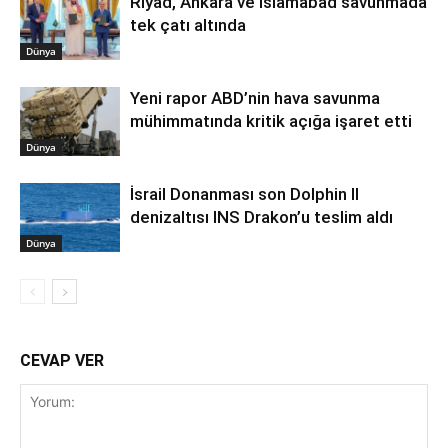
Riyad, Ankara ve İslamabad savunmada
tek çatı altında
Dünya
Yeni rapor ABD’nin hava savunma
mühimmatında kritik açığa işaret etti
Dünya
İsrail Donanması son Dolphin II
denizaltısı INS Drakon’u teslim aldı
Dünya
CEVAP VER