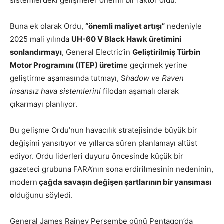
sistemlerdeki gelişmeler önemli bir faktör oldu.
Buna ek olarak Ordu,
“önemli maliyet artışı”
nedeniyle
2025 mali yılında
UH-60 V Black Hawk üretimini
sonlandırmayı
, General Electric’in
Geliştirilmiş Türbin
Motor Programını (ITEP) üretim
e geçirmek yerine
geliştirme aşamasında tutmayı, S
hadow ve Raven
insansız hava sistemlerini
filodan aşamalı olarak
çıkarmayı planlıyor.
Bu gelişme Ordu’nun havacılık stratejisinde büyük bir
değişimi yansıtıyor ve yıllarca süren planlamayı altüst
ediyor. Ordu liderleri duyuru öncesinde küçük bir
gazeteci grubuna FARA’nın sona erdirilmesinin nedeninin,
modern
çağda savaşın değişen şartlarının bir yansıması
o
lduğunu söyledi.
General James Rainey Perşembe günü Pentagon’da