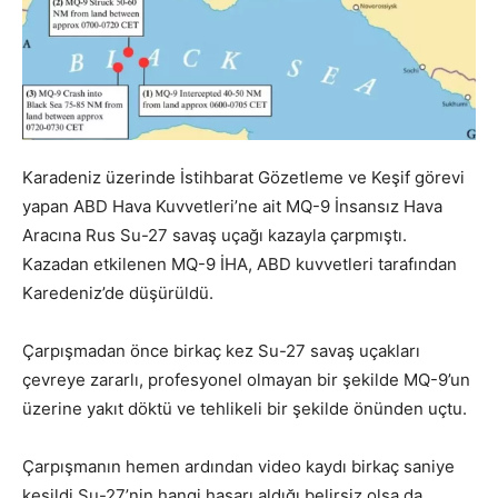
Karadeniz üzerinde İstihbarat Gözetleme ve Keşif görevi
yapan ABD Hava Kuvvetleri’ne ait MQ-9 İnsansız Hava
Aracına Rus Su-27 savaş uçağı kazayla çarpmıştı.
Kazadan etkilenen MQ-9 İHA, ABD kuvvetleri tarafından
Karedeniz’de düşürüldü.
Çarpışmadan önce birkaç kez Su-27 savaş uçakları
çevreye zararlı, profesyonel olmayan bir şekilde MQ-9’un
üzerine yakıt döktü ve tehlikeli bir şekilde önünden uçtu.
Çarpışmanın hemen ardından video kaydı birkaç saniye
kesildi.Su-27’nin hangi hasarı aldığı belirsiz olsa da