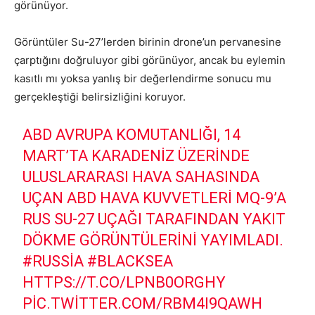
görünüyor.
Görüntüler Su-27’lerden birinin drone’un pervanesine
çarptığını doğruluyor gibi görünüyor, ancak bu eylemin
kasıtlı mı yoksa yanlış bir değerlendirme sonucu mu
gerçekleştiği belirsizliğini koruyor.
ABD AVRUPA KOMUTANLIĞI, 14
MART’TA KARADENIZ ÜZERINDE
ULUSLARARASI HAVA SAHASINDA
UÇAN ABD HAVA KUVVETLERI MQ-9’A
RUS SU-27 UÇAĞI TARAFINDAN YAKIT
DÖKME GÖRÜNTÜLERINI YAYIMLADI.
#RUSSIA
#BLACKSEA
HTTPS://T.CO/LPNB0ORGHY
PIC.TWITTER.COM/RBM4I9QAWH