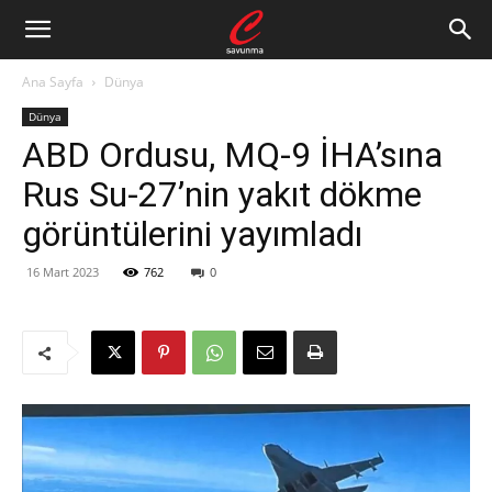
Ana Sayfa
Dünya
Dünya
ABD Ordusu, MQ-9 İHA’sına
Rus Su-27’nin yakıt dökme
görüntülerini yayımladı
16 Mart 2023
762
0