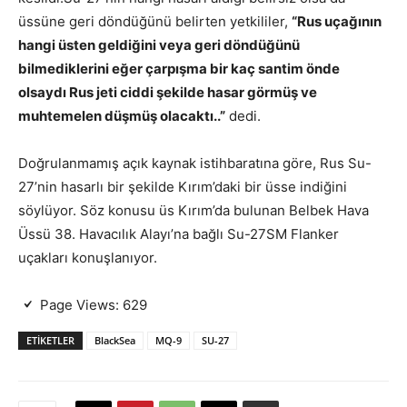
üssüne geri döndüğünü belirten yetkililer,
“Rus uçağının
hangi üsten geldiğini veya geri döndüğünü
bilmediklerini eğer çarpışma bir kaç santim önde
olsaydı Rus jeti ciddi şekilde hasar görmüş ve
muhtemelen düşmüş olacaktı..”
dedi.
Doğrulanmamış açık kaynak istihbaratına göre, Rus Su-
27’nin hasarlı bir şekilde Kırım’daki bir üsse indiğini
söylüyor. Söz konusu üs Kırım’da bulunan Belbek Hava
Üssü 38. Havacılık Alayı’na bağlı Su-27SM Flanker
uçakları konuşlanıyor.
Page Views:
629
ETIKETLER
BlackSea
MQ-9
SU-27