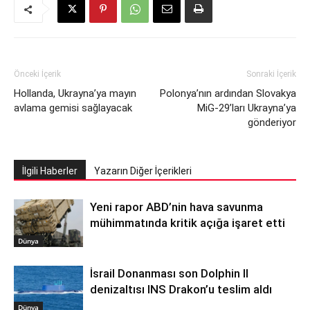
Önceki İçerik
Sonraki İçerik
Hollanda, Ukrayna’ya mayın
Polonya’nın ardından Slovakya
avlama gemisi sağlayacak
MiG-29’ları Ukrayna’ya
gönderiyor
İlgili Haberler
Yazarın Diğer İçerikleri
Yeni rapor ABD’nin hava savunma
mühimmatında kritik açığa işaret etti
Dünya
İsrail Donanması son Dolphin II
denizaltısı INS Drakon’u teslim aldı
Dünya