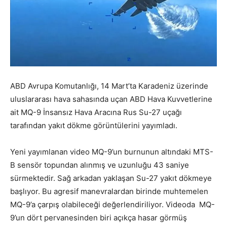
ABD Avrupa Komutanlığı, 14 Mart’ta Karadeniz üzerinde
uluslararası hava sahasında uçan ABD Hava Kuvvetlerine
ait MQ-9 İnsansız Hava Aracına Rus Su-27 uçağı
tarafından yakıt dökme görüntülerini yayımladı.
Yeni yayımlanan video MQ-9’un burnunun altındaki MTS-
B sensör topundan alınmış ve uzunluğu 43 saniye
sürmektedir. Sağ arkadan yaklaşan Su-27 yakıt dökmeye
başlıyor. Bu agresif manevralardan birinde muhtemelen
MQ-9’a çarpış olabileceği değerlendiriliyor. Videoda MQ-
9’un dört pervanesinden biri açıkça hasar görmüş