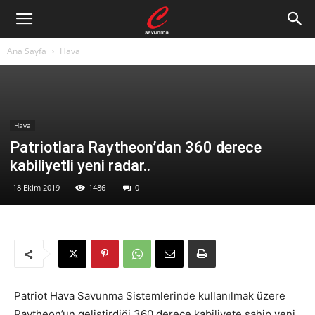
Ana Sayfa
Hava
Hava
Patriotlara Raytheon’dan 360 derece
kabiliyetli yeni radar..
18 Ekim 2019
1486
0
Patriot Hava Savunma Sistemlerinde kullanılmak üzere
Raytheon’un geliştirdiği 360 derece kabiliyete sahip yeni