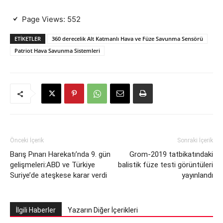
Page Views:
552
ETIKETLER
360 derecelik Alt Katmanlı Hava ve Füze Savunma Sensörü
Patriot Hava Savunma Sistemleri
Önceki İçerik
Sonraki İçerik
Barış Pınarı Harekatı’nda 9. gün
Grom-2019 tatbikatındaki
gelişmeleri:ABD ve Türkiye
balistik füze testi görüntüleri
Suriye’de ateşkese karar verdi
yayınlandı
İlgili Haberler
Yazarın Diğer İçerikleri