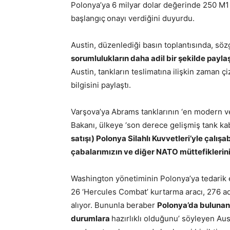
Polonya’ya 6 milyar dolar değerinde
250 M1 
başlangıç
onayı verdiğini duyurdu.
Austin, düzenlediği basın toplantısında, söz
sorumlulukların daha adil bir şekilde payl
Austin, tankların teslimatına ilişkin zaman
bilgisini paylaştı.
Varşova’ya Abrams tanklarının ‘en modern 
Bakanı, ülkeye ‘son derece gelişmiş tank kabil
satışı) Polonya Silahlı Kuvvetleri’yle çalışa
çabalarımızın ve diğer NATO müttefiklerinin
Washington yönetiminin Polonya’ya tedarik e
26 ‘Hercules Combat’ kurtarma aracı, 276 
alıyor. Bununla beraber
Polonya’da bulunan
durumlara
hazırlıklı olduğunu’ söyleyen Au