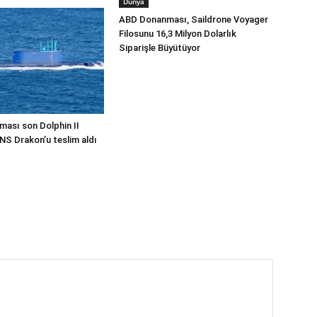
Dünya
ABD Donanması, Saildrone Voyager
Filosunu 16,3 Milyon Dolarlık
Siparişle Büyütüyor
ması son Dolphin II
INS Drakon’u teslim aldı