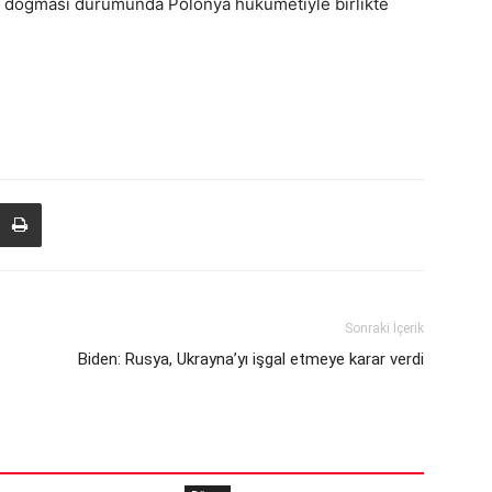
ç doğması durumunda Polonya hükümetiyle birlikte
Sonraki İçerik
Biden: Rusya, Ukrayna’yı işgal etmeye karar verdi