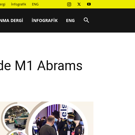
ergi
İnfografik
ENG
NMA DERGI
İNFOGRAFIK
ENG
inde M1 Abrams