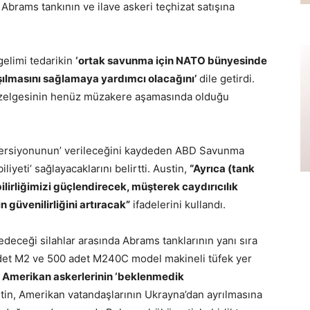
Abrams tankının ve ilave askeri teçhizat satışına
gelimi tedarikin
‘ortak savunma için NATO bünyesinde
aşılmasını sağlamaya yardımcı olacağını’
dile getirdi.
 çizelgesinin henüz müzakere aşamasında olduğu
versiyonunun’ verileceğini kaydeden ABD Savunma
iyeti’ sağlayacaklarını belirtti. Austin,
“Ayrıca (tank
bilirliğimizi güçlendirecek, müşterek caydırıcılık
 güvenilirliğini artıracak”
ifadelerini kullandı.
deceği silahlar arasında Abrams tanklarının yanı sıra
adet M2 ve 500 adet M240C model makineli tüfek yer
 Amerikan askerlerinin ‘beklenmedik
stin, Amerikan vatandaşlarının Ukrayna’dan ayrılmasına