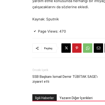
yardım etme konusunda herhangi bir ihtiya
çalışacaklarını da sözlerine ekledi.
Kaynak: Sputnik
Page Views:
470
Paylaş
Önceki İçerik
SSB Başkanı İsmail Demir TÜBİTAK SAGE’ı
ziyaret etti
İlgili Haberler
Yazarın Diğer İçerikleri