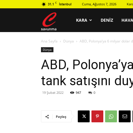
C
31.1
Cuma, Ağustos 7, 2026
Kar
İstanbul
C
KARA
DENIZ
HAV
Ana Sayfa
Dünya
ABD, Polonya’ya 6 milyar dolar d
savunma
Dünya
ABD, Polonya’ya
tank satışını du
19 Şubat 2022
947
0
Paylaş