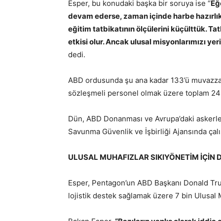
Esper, bu konudaki başka bir soruya ise “
Eğ
devam ederse, zaman içinde harbe hazırlık
eğitim tatbikatının ölçülerini küçülttük. Ta
etkisi olur. Ancak ulusal misyonlarımızı y
dedi.
ABD ordusunda şu ana kadar 133’ü muvazzaf, 44
sözleşmeli personel olmak üzere toplam 243 k
Dün, ABD Donanması ve Avrupa’daki askerler
Savunma Güvenlik ve İşbirliği Ajansında çalı
ULUSAL MUHAFIZLAR SIKIYÖNETİM İÇİN 
Esper, Pentagon’un ABD Başkanı Donald Trump
lojistik destek sağlamak üzere 7 bin Ulusal 