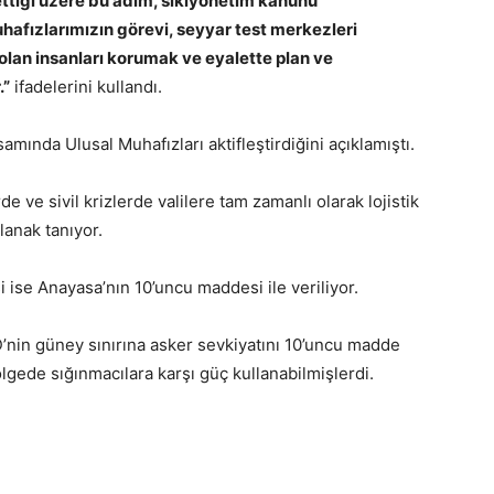
 ettiği üzere bu adım, sıkıyönetim kanunu
hafızlarımızın görevi, seyyar test merkezleri
an insanları korumak ve eyalette plan ve
.”
ifadelerini kullandı.
ında Ulusal Muhafızları aktifleştirdiğini açıklamıştı.
e ve sivil krizlerde valilere tam zamanlı olarak lojistik
anak tanıyor.
i ise Anayasa’nın 10’uncu maddesi ile veriliyor.
’nin güney sınırına asker sevkiyatını 10’uncu madde
gede sığınmacılara karşı güç kullanabilmişlerdi.