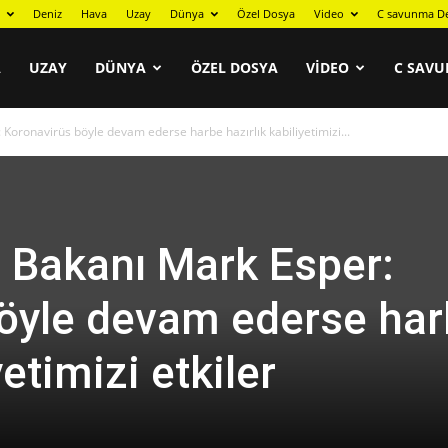
Deniz
Hava
Uzay
Dünya
Özel Dosya
Video
C savunma De
A
UZAY
DÜNYA
ÖZEL DOSYA
VIDEO
C SAVU
ronavirüs böyle devam ederse harbe hazırlık kabiliyetimizi...
Bakanı Mark Esper:
öyle devam ederse ha
yetimizi etkiler