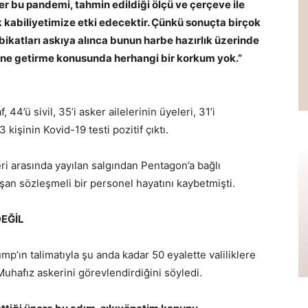
er bu pandemi, tahmin edildiği ölçü ve çerçeve ile
 kabiliyetimize etki edecektir. Çünkü sonuçta birçok
tbikatları askıya alınca bunun harbe hazırlık üzerinde
erine getirme konusunda herhangi bir korkum yok.”
’ü sivil, 35’i asker ailelerinin üyeleri, 31’i
işinin Kovid-19 testi pozitif çıktı.
i arasında yayılan salgından Pentagon’a bağlı
şan sözleşmeli bir personel hayatını kaybetmişti.
DEĞİL
’ın talimatıyla şu anda kadar 50 eyalette valiliklere
Muhafız askerini görevlendirdiğini söyledi.