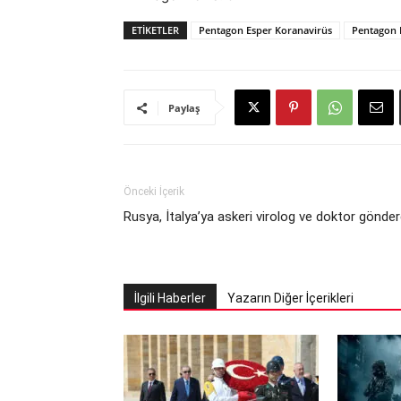
ETIKETLER
Pentagon Esper Koranavirüs
Pentagon 
Paylaş
Önceki İçerik
Rusya, İtalya’ya askeri virolog ve doktor gönder
İlgili Haberler
Yazarın Diğer İçerikleri