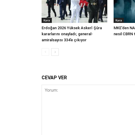
Kara
Kara
Erdoğan 2026 Yüksek Askerî Şûra
MKE’den NA
kararlarını onayladı; general-
nesil CBRN 
amiralsayısı 334’e çıkıyor
CEVAP VER