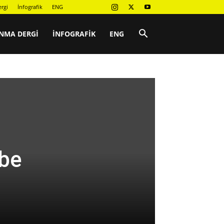
rgi
İnfografik
ENG
NMA DERGI
İNFOGRAFIK
ENG
rbe