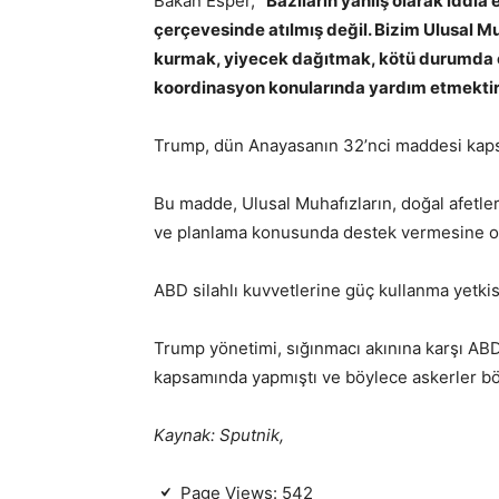
Bakan Esper,
“Bazıların yanlış olarak iddia
çerçevesinde atılmış değil. Bizim Ulusal Mu
kurmak, yiyecek dağıtmak, kötü durumda ol
koordinasyon konularında yardım etmektir
Trump, dün Anayasanın 32’nci maddesi kapsam
Bu madde, Ulusal Muhafızların, doğal afetlerd
ve planlama konusunda destek vermesine ol
ABD silahlı kuvvetlerine güç kullanma yetkis
Trump yönetimi, sığınmacı akınına karşı ABD
kapsamında yapmıştı ve böylece askerler böl
Kaynak: Sputnik,
Page Views:
542