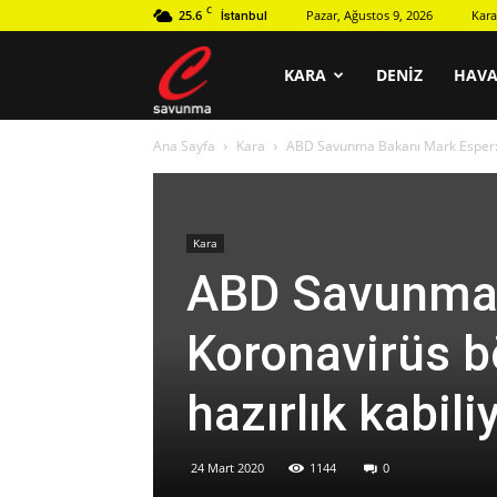
C
25.6
Pazar, Ağustos 9, 2026
Kara
İstanbul
C
KARA
DENIZ
HAV
Ana Sayfa
Kara
ABD Savunma Bakanı Mark Esper: Ko
savunma
Kara
ABD Savunma 
Koronavirüs b
hazırlık kabili
24 Mart 2020
1144
0