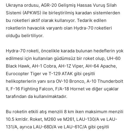
Ukrayna ordusu, AGR-20 Gelişmiş Hassas Vuruş Silah
Sistemi (APKWS) ile birleştirilmiş karadan sistemlerden
bu roketleri aktif olarak kullanıyor. Tedarik edilen
roketlerin havacılık varyantı olan Hydra-70 roketleri
olduğu belirtiliyor.
Hydra-70 roketi, öncelikle karada bulunan hedeflerin yok
edilmesi için kullanılan güdümsüz bir roket olup, UH-60
Black Hawk, AH-1 Cobra, AH-1Z Viper, AH-64 Apache,
Eurocopter Tiger ve T-129 ATAK gibi çeşitli
helikopterlerin yanı sıra OV-10 Bronco, A-10 Thunderbolt
II, F-16 Fighting Falcon, F/A-18 Hornet ve diğer uçaklar
tarafından da kullanılmaktadır.
Bu roketin etkili atış menzili 8 km iken maksimum menzili
10.5 km’dir. Roket, M260 ve M261, LAU-130/A ve LAU-
131/A, ayrıca LAU-68D/A ve LAU-61C/A gibi çeşitli