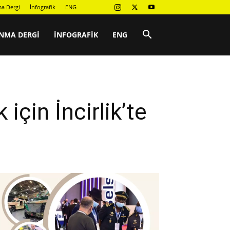
a Dergi
İnfografik
ENG
NMA DERGI
İNFOGRAFIK
ENG
çin İncirlik’te