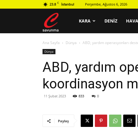
C
23.8
Perşembe, Ağustos 6, 2026
İstanbul
C
KARA
DENIZ
HAV
Ana Sayfa
Dünya
ABD, yardım operasyonları deste
savunma
Dünya
ABD, yardım oper
koordinasyon m
11 Şubat 2023
833
0
Paylaş