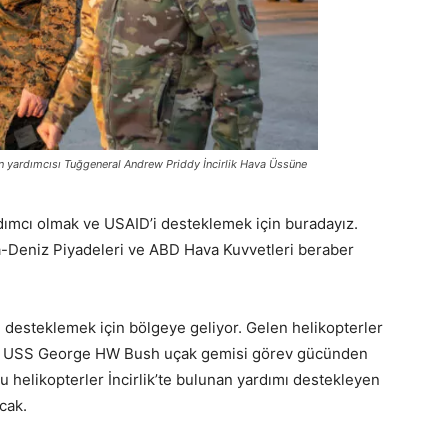
 yardımcısı Tuğgeneral Andrew Priddy İncirlik Hava Üssüne
dımcı olmak ve USAID’i desteklemek için buradayız.
-Deniz Piyadeleri ve ABD Hava Kuvvetleri beraber
ı desteklemek için bölgeye geliyor. Gelen helikopterler
ve USS George HW Bush uçak gemisi görev gücünden
 helikopterler İncirlik’te bulunan yardımı destekleyen
acak.