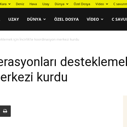
Kara
Deniz
Hava
Uzay
Dünya
Özel Dosya
Video
C savunm
A
UZAY
DÜNYA
ÖZEL DOSYA
VIDEO
C SAVU
klemek için İncirlik’te koordinasyon merkezi kurdu
asyonları desteklemek i
erkezi kurdu