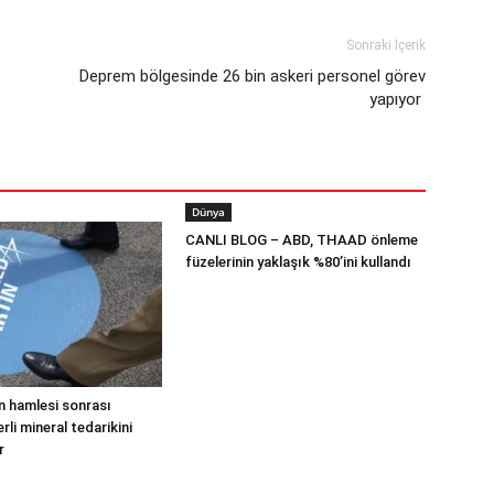
Sonraki İçerik
Deprem bölgesinde 26 bin askeri personel görev
yapıyor
Dünya
CANLI BLOG – ABD, THAAD önleme
füzelerinin yaklaşık %80’ini kullandı
n hamlesi sonrası
li mineral tedarikini
r