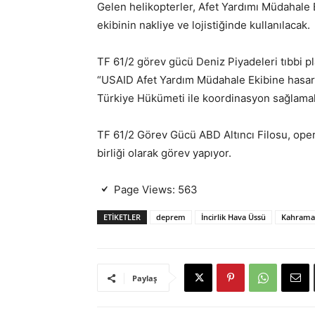
Gelen helikopterler, Afet Yardımı Müdahale
ekibinin nakliye ve lojistiğinde kullanılacak.
TF 61/2 görev gücü Deniz Piyadeleri tıbbi
“USAID Afet Yardım Müdahale Ekibine hasarı d
Türkiye Hükümeti ile koordinasyon sağlamak
TF 61/2 Görev Gücü ABD Altıncı Filosu, ope
birliği olarak görev yapıyor.
Page Views:
563
ETIKETLER
deprem
İncirlik Hava Üssü
Kahrama
Paylaş