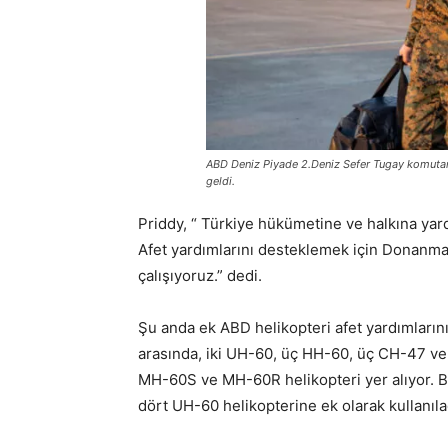
ABD Deniz Piyade 2.Deniz Sefer Tugay komutan
geldi.
Priddy, “ Türkiye hükümetine ve halkına yar
Afet yardımlarını desteklemek için Donanma
çalışıyoruz.” dedi.
Şu anda ek ABD helikopteri afet yardımların
arasında, iki UH-60, üç HH-60, üç CH-47 
MH-60S ve MH-60R helikopteri yer alıyor. Bu
dört UH-60 helikopterine ek olarak kullanıl