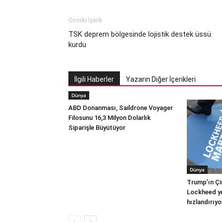
Önceki İçerik
TSK deprem bölgesinde lojistik destek üssü
kurdu
İlgili Haberler
Yazarın Diğer İçerikleri
Dünya
ABD Donanması, Saildrone Voyager
Filosunu 16,3 Milyon Dolarlık
Siparişle Büyütüyor
Dünya
Trump’ın Çi
Lockheed yer
hızlandırıyo