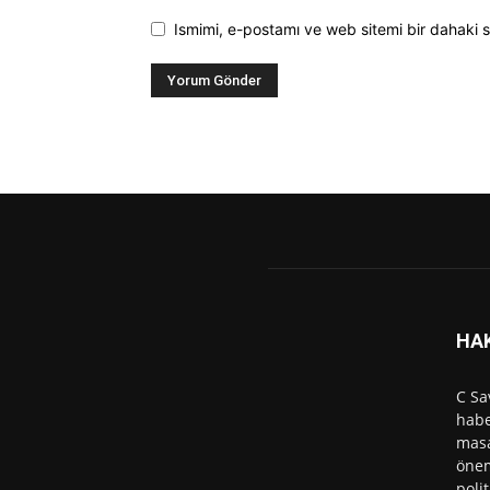
Ismimi, e-postamı ve web sitemi bir dahaki s
HA
C Sa
habe
masa
önem
polit