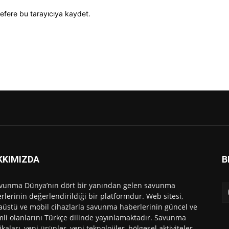
efere bu tarayıcıya kaydet.
KKIMIZDA
B
vunma Dünya’nın dört bir yanından gelen savunma
rlerinin değerlendirildiği bir platformdur. Web sitesi,
üstü ve mobil cihazlarla savunma haberlerinin güncel ve
li olanlarını Türkçe dilinde yayınlamaktadır. Savunma
ikaları, yeni ürünler, yeni teknolojiler, bölgesel aktiviteler