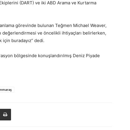
 Ekiplerini (DART) ve iki ABD Arama ve Kurtarma
 planlama görevinde bulunan Teğmen Michael Weaver,
eğerlendirmesi ve öncelikli ihtiyaçları belirlerken,
 için buradayız” dedi.
rasyon bölgesinde konuşlandırılmış Deniz Piyade
nmaraş