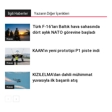
İlgili Haberler
Yazarın Diğer İçerikleri
Türk F-16’ları Baltık hava sahasında
dört aylık NATO görevine başladı
Hava
KAAN’ın yeni prototipi P1 piste indi
Hava
KIZILELMA’dan dahili mühimmat
yuvasıyla ilk başarılı atış
Hava