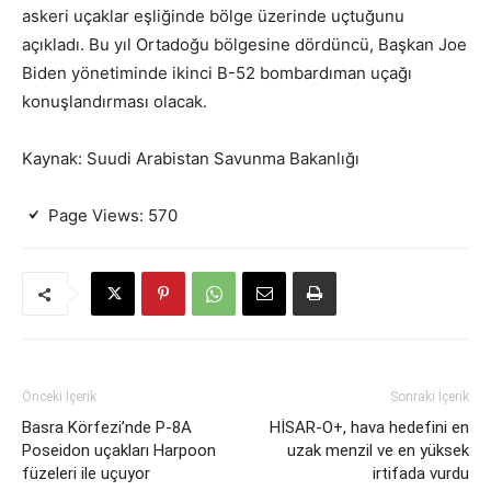
askeri uçaklar eşliğinde bölge üzerinde uçtuğunu
açıkladı. Bu yıl Ortadoğu bölgesine dördüncü, Başkan Joe
Biden yönetiminde ikinci B-52 bombardıman uçağı
konuşlandırması olacak.
Kaynak: Suudi Arabistan Savunma Bakanlığı
Page Views:
570
Önceki İçerik
Sonraki İçerik
Basra Körfezi’nde P-8A
HİSAR-O+, hava hedefini en
Poseidon uçakları Harpoon
uzak menzil ve en yüksek
füzeleri ile uçuyor
irtifada vurdu