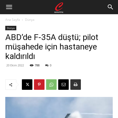
Ana Sayfa
Dünya
Dünya
ABD’de F-35A düştü; pilot
müşahede için hastaneye
kaldırıldı
20 Ekim 2022
788
0