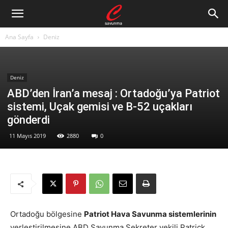
Ana Sayfa
Deniz
Deniz
ABD’den İran’a mesaj : Ortadoğu’ya Patriot
sistemi, Uçak gemisi ve B-52 uçakları
gönderdi
11 Mayıs 2019
2880
0
Ortadoğu bölgesine
Patriot Hava Savunma sistemlerinin
yerleştirilmesine ABD Savunma Sekreter vekili Patrick