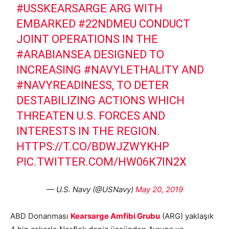
#USSKEARSARGE
ARG WITH
EMBARKED
#22NDMEU
CONDUCT
JOINT OPERATIONS IN THE
#ARABIANSEA
DESIGNED TO
INCREASING
#NAVYLETHALITY
AND
#NAVYREADINESS
, TO DETER
DESTABILIZING ACTIONS WHICH
THREATEN U.S. FORCES AND
INTERESTS IN THE REGION.
HTTPS://T.CO/BDWJZWYKHP
PIC.TWITTER.COM/HW06K7IN2X
— U.S. Navy (@USNavy)
May 20, 2019
ABD Donanması
Kearsarge Amfibi Grubu
(ARG) yaklaşık