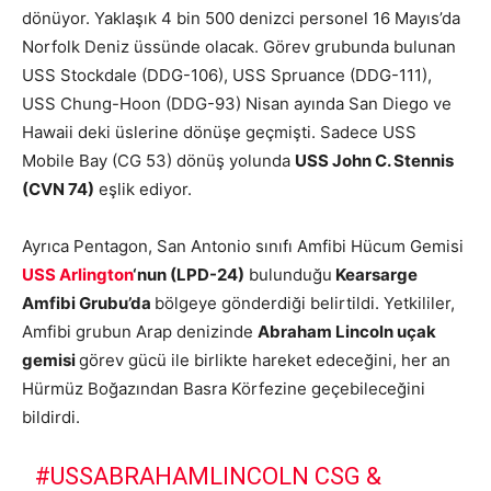
dönüyor. Yaklaşık 4 bin 500 denizci personel 16 Mayıs’da
Norfolk Deniz üssünde olacak. Görev grubunda bulunan
USS Stockdale (DDG-106), USS Spruance (DDG-111),
USS Chung-Hoon (DDG-93) Nisan ayında San Diego ve
Hawaii deki üslerine dönüşe geçmişti. Sadece USS
Mobile Bay (CG 53) dönüş yolunda
USS John C. Stennis
(CVN 74)
eşlik ediyor.
Ayrıca Pentagon, San Antonio sınıfı Amfibi Hücum Gemisi
USS Arlington
‘nun (LPD-24)
bulunduğu
Kearsarge
Amfibi Grubu’da
bölgeye gönderdiği belirtildi. Yetkililer,
Amfibi grubun Arap denizinde
Abraham Lincoln uçak
gemisi
görev gücü ile birlikte hareket edeceğini, her an
Hürmüz Boğazından Basra Körfezine geçebileceğini
bildirdi.
#USSABRAHAMLINCOLN
CSG &