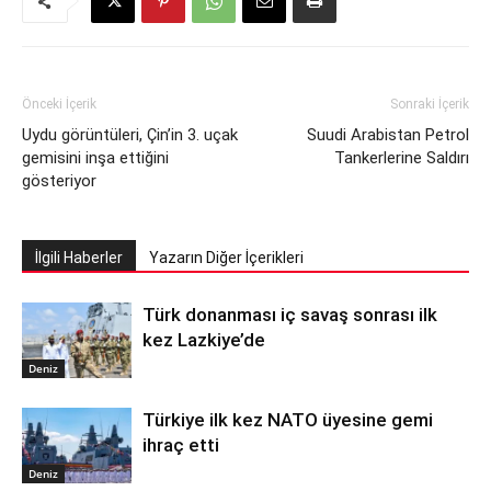
Önceki İçerik
Sonraki İçerik
Uydu görüntüleri, Çin’in 3. uçak
Suudi Arabistan Petrol
gemisini inşa ettiğini
Tankerlerine Saldırı
gösteriyor
İlgili Haberler
Yazarın Diğer İçerikleri
Türk donanması iç savaş sonrası ilk
kez Lazkiye’de
Deniz
Türkiye ilk kez NATO üyesine gemi
ihraç etti
Deniz