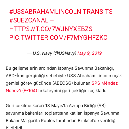
#USSABRAHAMLINCOLN
TRANSITS
#SUEZCANAL
–
HTTPS://T.CO/7WJNYXEBZS
PIC.TWITTER.COM/F7MYGHFZKC
— U.S. Navy (@USNavy)
May 9, 2019
Bu gelişmelerin ardından İspanya Savunma Bakanlığı,
ABD-İran gerginliği sebebiyle USS Abraham Lincoln uçak
gemisi görev gücünde (ABECSG) bulunan
SPS Méndez
Núñez’i (F-104)
fırkateynini geri çektiğini açıkladı.
Geri çekilme kararı 13 Mayıs’ta Avrupa Birliği (AB)
savunma bakanları toplantısına katılan İspanya Savunma
Bakanı Margarita Robles tarafından Brüksel’de verildiği
bildirildi.