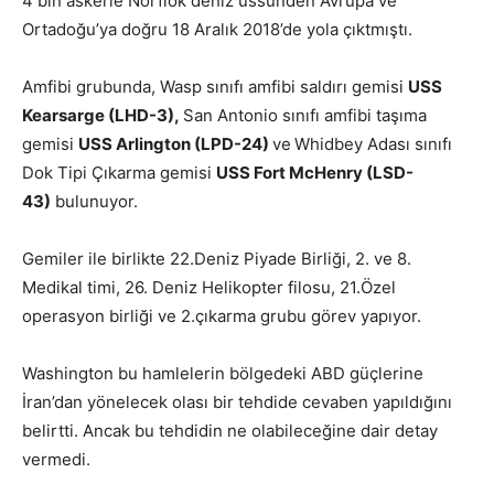
4 bin askerle Norflok deniz üssünden Avrupa ve
Ortadoğu’ya doğru 18 Aralık 2018’de yola çıktmıştı.
Amfibi grubunda, Wasp sınıfı amfibi saldırı gemisi
USS
Kearsarge (LHD-3),
San Antonio sınıfı amfibi taşıma
gemisi
USS Arlington (LPD-24)
ve
Whidbey Adası sınıfı
Dok Tipi Çıkarma gemisi
USS Fort McHenry (LSD-
43)
bulunuyor.
Gemiler ile birlikte 22.Deniz Piyade Birliği, 2. ve 8.
Medikal timi, 26. Deniz Helikopter filosu, 21.Özel
operasyon birliği ve 2.çıkarma grubu görev yapıyor.
Washington bu hamlelerin bölgedeki ABD güçlerine
İran’dan yönelecek olası bir tehdide cevaben yapıldığını
belirtti. Ancak bu tehdidin ne olabileceğine dair detay
vermedi.