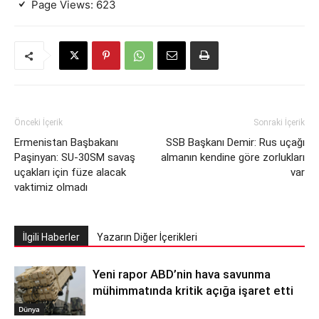
Page Views:
623
Önceki İçerik
Sonraki İçerik
Ermenistan Başbakanı
SSB Başkanı Demir: Rus uçağı
Paşinyan: SU-30SM savaş
almanın kendine göre zorlukları
uçakları için füze alacak
var
vaktimiz olmadı
İlgili Haberler
Yazarın Diğer İçerikleri
Yeni rapor ABD’nin hava savunma
mühimmatında kritik açığa işaret etti
Dünya