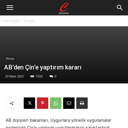
Ana Sayfa
Dünya
Dünya
AB’den Çin’e yaptırım kararı
23 Mart 2021
1533
0
AB dışişleri bakanları, Uygurlara yönelik uygulamalar
nedeniyle Çin’e yaptırım uygulanmasını kararlaştırdı.