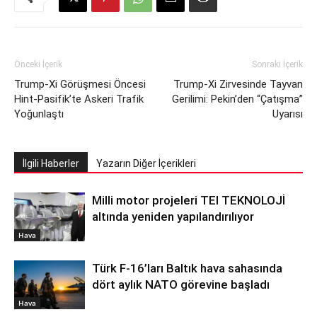
Önceki İçerik
Sonraki İçerik
Trump-Xi Görüşmesi Öncesi
Trump-Xi Zirvesinde Tayvan
Hint-Pasifik’te Askeri Trafik
Gerilimi: Pekin’den “Çatışma”
Yoğunlaştı
Uyarısı
İlgili Haberler
Yazarın Diğer İçerikleri
Milli motor projeleri TEI TEKNOLOJİ
altında yeniden yapılandırılıyor
Hava
Türk F-16’ları Baltık hava sahasında
dört aylık NATO görevine başladı
Hava