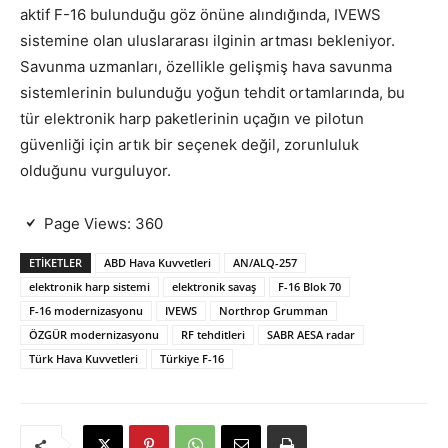
aktif F-16 bulunduğu göz önüne alındığında, IVEWS
sistemine olan uluslararası ilginin artması bekleniyor.
Savunma uzmanları, özellikle gelişmiş hava savunma
sistemlerinin bulunduğu yoğun tehdit ortamlarında, bu
tür elektronik harp paketlerinin uçağın ve pilotun
güvenliği için artık bir seçenek değil, zorunluluk
olduğunu vurguluyor.
Page Views:
360
ETIKETLER
ABD Hava Kuvvetleri
AN/ALQ-257
elektronik harp sistemi
elektronik savaş
F-16 Blok 70
F-16 modernizasyonu
IVEWS
Northrop Grumman
ÖZGÜR modernizasyonu
RF tehditleri
SABR AESA radar
Türk Hava Kuvvetleri
Türkiye F-16