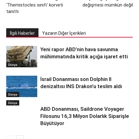
‘Themistocles sınıfı’ korveti
değişmesi mümkün değil
tanıttı
İlgili Haberler
Yazarın Diğer İçerikleri
Yeni rapor ABD’nin hava savunma
mühimmatında kritik açığa işaret etti
Dünya
İsrail Donanması son Dolphin II
denizaltısı INS Drakon’u teslim aldı
Dünya
Dünya
ABD Donanması, Saildrone Voyager
Filosunu 16,3 Milyon Dolarlık Siparişle
Büyütüyor