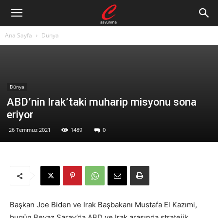
Ana Sayfa
Dünya
Dünya
ABD’nin Irak’taki muharip misyonu sona
eriyor
26 Temmuz 2021
1489
0
Başkan Joe Biden ve Irak Başbakanı Mustafa El Kazımi,
bugün Beyaz Saray’da ABD ve Irak arasında stratejik