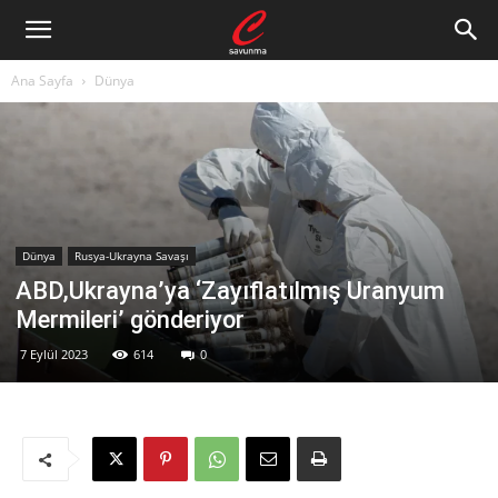
Ana Sayfa
Dünya
Dünya
Rusya-Ukrayna Savaşı
ABD,Ukrayna’ya ‘Zayıflatılmış Uranyum
Mermileri’ gönderiyor
7 Eylül 2023
614
0