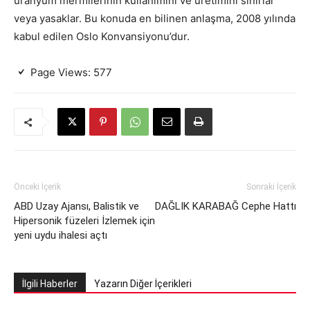
uranyum mermilerinin kullanımını ve üretimini sınırlar
veya yasaklar. Bu konuda en bilinen anlaşma, 2008 yılında
kabul edilen Oslo Konvansiyonu’dur.
Page Views:
577
Önceki İçerik
Sonraki İçerik
ABD Uzay Ajansı, Balistik ve
DAĞLIK KARABAĞ Cephe Hattı
Hipersonik füzeleri İzlemek için
yeni uydu ihalesi açtı
İlgili Haberler
Yazarın Diğer İçerikleri