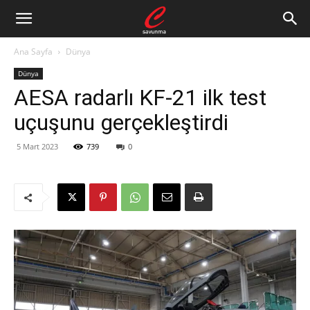
Ana Sayfa
Dünya
Dünya
AESA radarlı KF-21 ilk test
uçuşunu gerçekleştirdi
5 Mart 2023
739
0