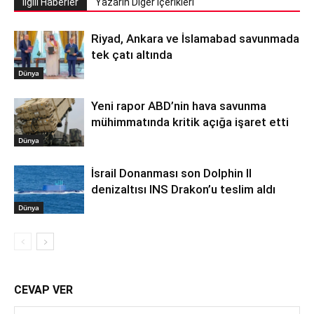
İlgili Haberler
Yazarın Diğer İçerikleri
Riyad, Ankara ve İslamabad savunmada
tek çatı altında
Dünya
Yeni rapor ABD’nin hava savunma
mühimmatında kritik açığa işaret etti
Dünya
İsrail Donanması son Dolphin II
denizaltısı INS Drakon’u teslim aldı
Dünya
CEVAP VER