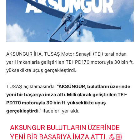
AKSUNGUR İHA, TUSAŞ Motor Sanayii (TEI) tarafından
yerli imkanlarla geliştirilen TEI-PD170 motoruyla 30 bin ft.
yükseklikte uçuş gerçekleştirdi.
TUSAŞ açıklamasında,
“AKSUNGUR, bulutların üzerinde
yeni bir başarıya imza attı. Milli olarak geliştirilen TEI-
PD170 motoruyla 30 bin ft. yükseklikte uçuş
gerçekleştirdi.”
ifadeleri yer aldı.
AKSUNGUR BULUTLARIN ÜZERINDE
YENI BIR BAŞARIYA IMZA ATTI. 💪🏼