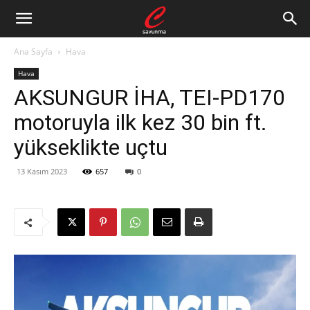
Ana Sayfa
Hava
Hava
AKSUNGUR İHA, TEI-PD170
motoruyla ilk kez 30 bin ft.
yükseklikte uçtu
13 Kasım 2023
657
0