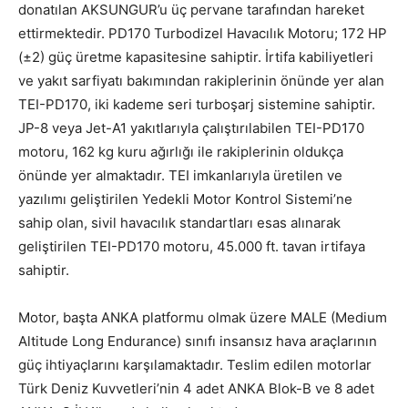
donatılan AKSUNGUR’u üç pervane tarafından hareket
ettirmektedir. PD170 Turbodizel Havacılık Motoru; 172 HP
(±2) güç üretme kapasitesine sahiptir. İrtifa kabiliyetleri
ve yakıt sarfiyatı bakımından rakiplerinin önünde yer alan
TEI-PD170, iki kademe seri turboşarj sistemine sahiptir.
JP-8 veya Jet-A1 yakıtlarıyla çalıştırılabilen TEI-PD170
motoru, 162 kg kuru ağırlığı ile rakiplerinin oldukça
önünde yer almaktadır. TEI imkanlarıyla üretilen ve
yazılımı geliştirilen Yedekli Motor Kontrol Sistemi’ne
sahip olan, sivil havacılık standartları esas alınarak
geliştirilen TEI-PD170 motoru, 45.000 ft. tavan irtifaya
sahiptir.
Motor, başta ANKA platformu olmak üzere MALE (Medium
Altitude Long Endurance) sınıfı insansız hava araçlarının
güç ihtiyaçlarını karşılamaktadır. Teslim edilen motorlar
Türk Deniz Kuvvetleri’nin 4 adet ANKA Blok-B ve 8 adet