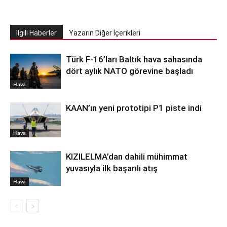
İlgili Haberler
Yazarın Diğer İçerikleri
Türk F-16’ları Baltık hava sahasında
dört aylık NATO görevine başladı
Hava
KAAN’ın yeni prototipi P1 piste indi
Hava
KIZILELMA’dan dahili mühimmat
yuvasıyla ilk başarılı atış
Hava