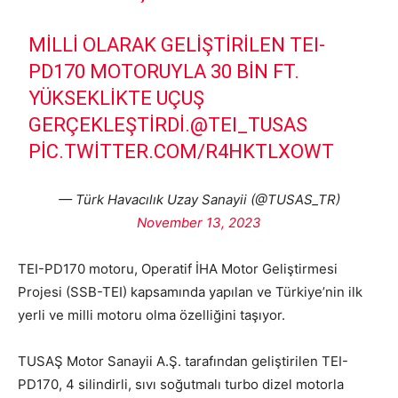
MILLI OLARAK GELIŞTIRILEN TEI-
PD170 MOTORUYLA 30 BIN FT.
YÜKSEKLIKTE UÇUŞ
GERÇEKLEŞTIRDI.
@TEI_TUSAS
PIC.TWITTER.COM/R4HKTLXOWT
— Türk Havacılık Uzay Sanayii (@TUSAS_TR)
November 13, 2023
TEI-PD170 motoru, Operatif İHA Motor Geliştirmesi
Projesi (SSB-TEI) kapsamında yapılan ve Türkiye’nin ilk
yerli ve milli motoru olma özelliğini taşıyor.
TUSAŞ Motor Sanayii A.Ş. tarafından geliştirilen TEI-
PD170, 4 silindirli, sıvı soğutmalı turbo dizel motorla